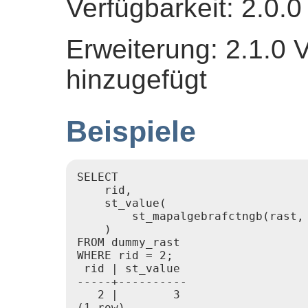
Verfügbarkeit: 2.0.0
Erweiterung: 2.1.0 
hinzugefügt
Beispiele
SELECT

    rid,

    st_value(

        st_mapalgebrafctngb(rast,
    )

FROM dummy_rast

WHERE rid = 2;

 rid | st_value

-----+----------

   2 |        3

(1 row)
