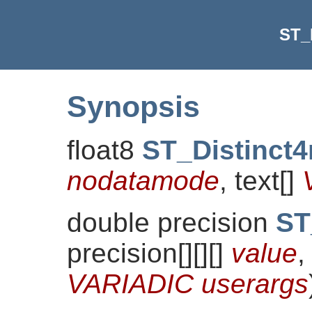
ST_
Synopsis
float8
ST_Distinct
nodatamode
, text[]
double precision
ST
precision[][][]
value
,
VARIADIC userargs