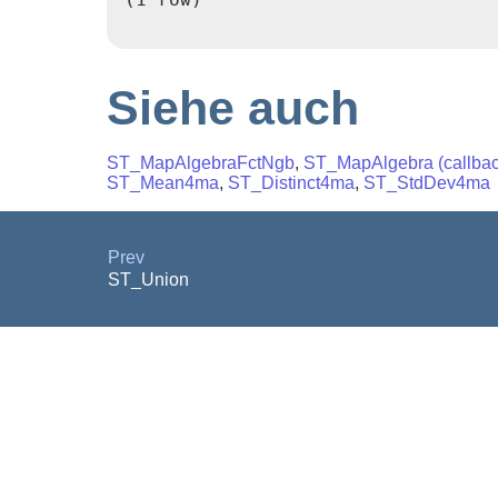
Siehe auch
ST_MapAlgebraFctNgb
,
ST_MapAlgebra (callback
ST_Mean4ma
,
ST_Distinct4ma
,
ST_StdDev4ma
Prev
ST_Union