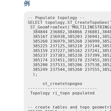
例
-- Populate topology --

SELECT topology.ST_CreateTopoGeo('
 ST_GeomFromText('MULTILINESTRING
  384844 236882,384866 236881,384
  385167 236938,385203 236941,385
  385260 236979,385268 236999,385
  385225 237125,385210 237144,385
  385159 237227,385162 237241,385
  385237 237383,385238 237399,385
  385174 237451,385170 237455,385
  385200 237533,385206 237538,385
  385249 237544,385260 237555,385
  );

      st_createtopogeo

----------------------------

 Topology ri_topo populated

-- create tables and topo geometri