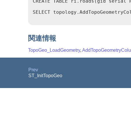
CREATE TABLE ri.roads(gid serial P
SELECT topology.AddTopoGeometryCol
関連情報
TopoGeo_LoadGeometry
,
AddTopoGeometryCol
Prev
ST_InitTopoGeo