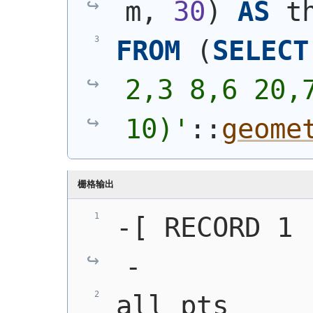
m, 
30
)
AS
 t
FROM
(
SELECT
2,3 8,6 20,7
10)
'
::
geome
栅格输出
-[ RECORD 1 
-
all_pts     