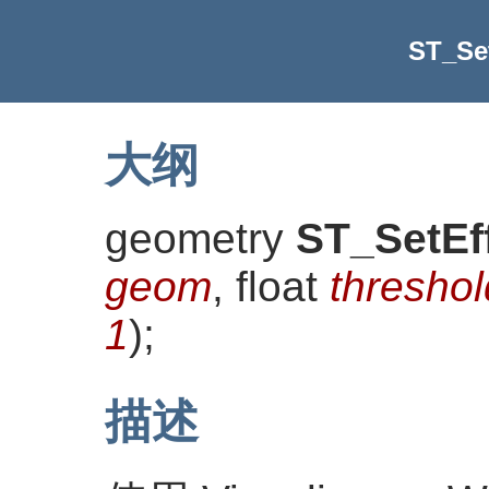
ST_Set
大纲
geometry
ST_SetEf
geom
, float
threshol
1
)
;
描述