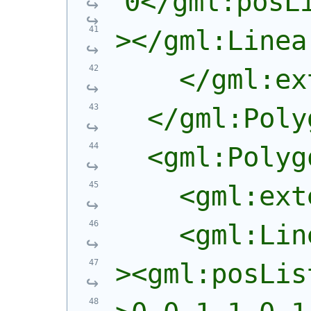
0</gml:posL
></gml:Linea
    </gml:ex
  </gml:Poly
  <gml:Polyg
    <gml:ext
    <gml:Lin
><gml:posLis