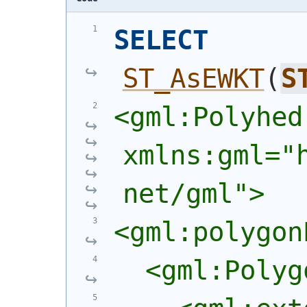
SELECT
ST_AsEWKT
(
S
<gml:Polyhed
xmlns:gml="
net/gml">
<gml:polygon
  <gml:Polyg