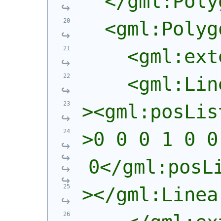
  </gml:Poly
  <gml:Polyg
    <gml:ext
    <gml:Lin
><gml:posLis
>0 0 0 1 0 0
0</gml:posL
></gml:Linea