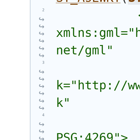
            
xmlns:gml="
net/gml"
            
k="http://w
k"
            
PSG:4269">