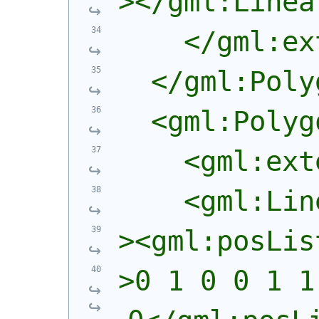
></gml:Linea
    </gml:ex
  </gml:Poly
  <gml:Polyg
    <gml:ext
    <gml:Lin
><gml:posLis
>0 1 0 0 1 1