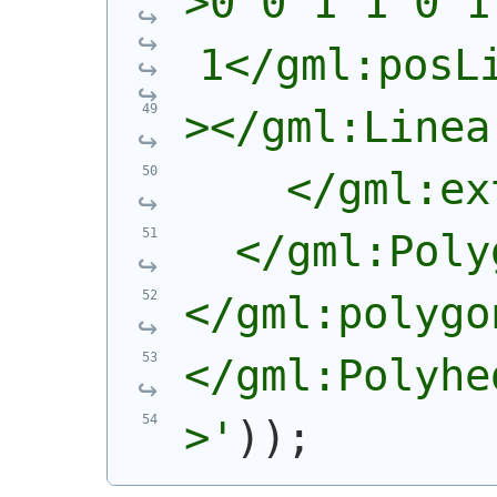
>0 0 1 1 0 1
1</gml:posL
></gml:Linea
    </gml:ex
  </gml:Poly
</gml:polygo
</gml:Polyhe
>'
)
)
;