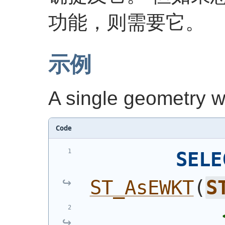
功能，则需要它。
示例
A single geometry w
Code
SELE
ST_AsEWKT
(
S
            