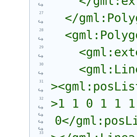
    </gml:ex
  </gml:Poly
  <gml:Polyg
    <gml:ext
    <gml:Lin
><gml:posLis
>1 1 0 1 1 1
0</gml:posL