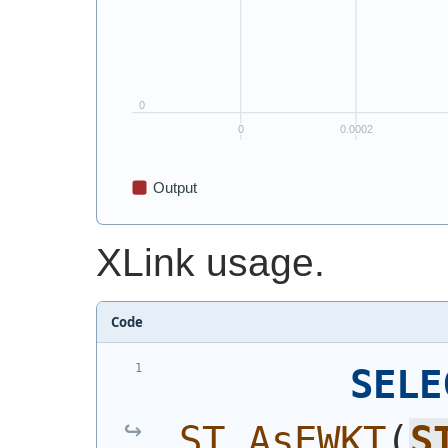
XLink usage.
Code
SELE
ST_AsEWKT
(
S