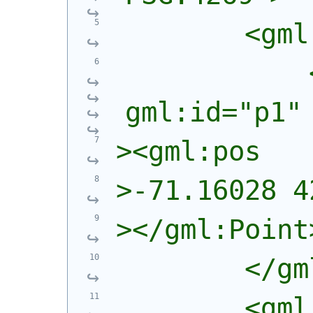
        <gml
            
gml:id="p1"
><gml:pos
>-71.16028 4
></gml:Point
        </gm
        <gml