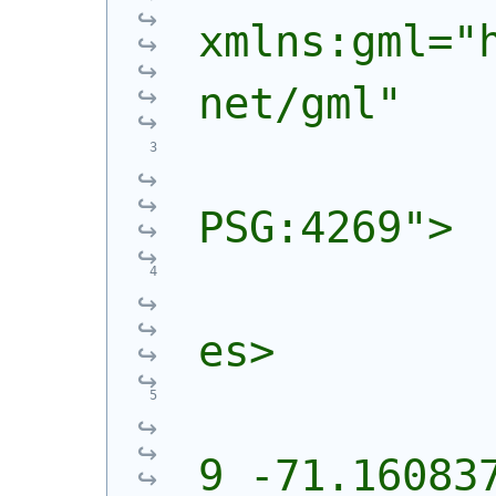
xmlns:gml="
net/gml"
            
PSG:4269">
            
es>
            
9 -71.160837