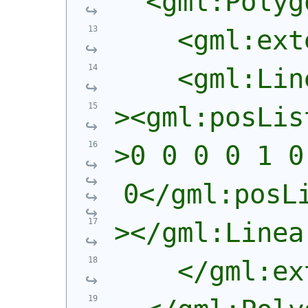
  <gml:Polyg
    <gml:ext
    <gml:Lin
><gml:posLis
>0 0 0 0 1 0
0</gml:posL
></gml:Linea
    </gml:ex