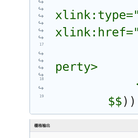
xlink:type="
xlink:href=
            
perty>
            
        $$
)
)
栅格输出