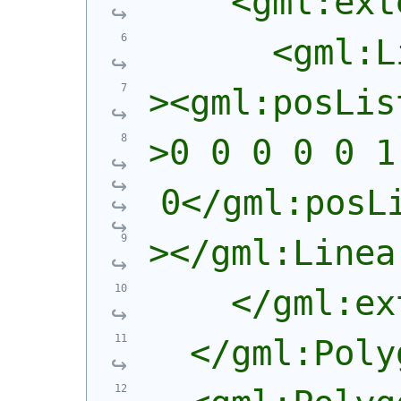
    <gml:ext
      <gml:L
><gml:posLis
>0 0 0 0 0 1
0</gml:posL
></gml:Linea
    </gml:ex
  </gml:Poly