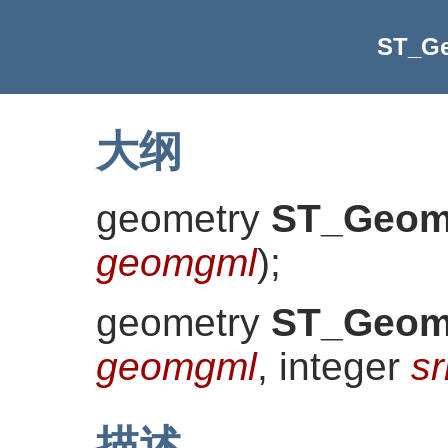
ST_G
大纲
geometry
ST_Geo
geomgml
)
;
geometry
ST_Geo
geomgml
, integer
sr
描述