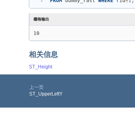
FROM
 dummy_rast 
WHERE
 rid
=
1
;
栅格输出
10
相关信息
ST_Height
上一页
ST_UpperLeftY