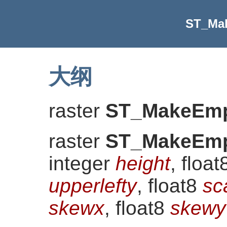
ST_Ma
大纲
raster
ST_MakeEmp
raster
ST_MakeEmp
integer
height
, floa
upperlefty
, float8
sc
skewx
, float8
skewy