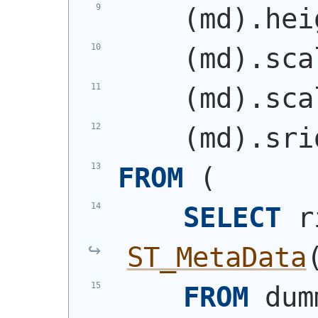
(
md
)
.hei
(
md
)
.sca
(
md
)
.sca
(
md
)
.sri
FROM
(
SELECT
ST_MetaData
FROM
 dum