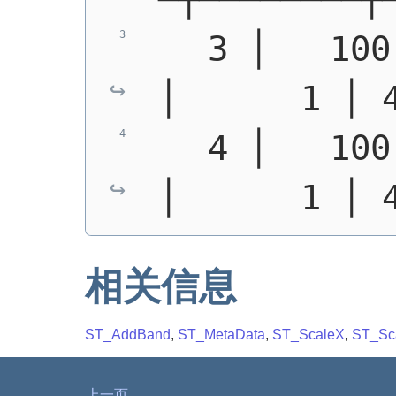
   3 │   100
│      1 │ 
   4 │   100
│      1 │ 
相关信息
ST_AddBand
,
ST_MetaData
,
ST_ScaleX
,
ST_Sc
上一页