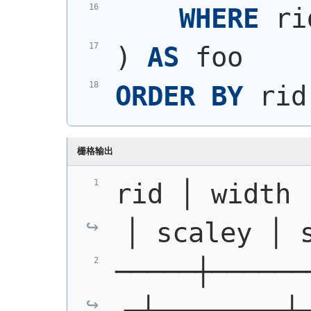
WHERE
 ri
)
AS
 foo
ORDER
BY
 rid
栅格输出
rid │ width 
│ scaley │ 
─────┼──────
─┼────────┼