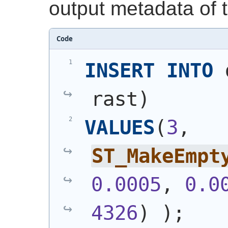
output metadata of 
Code
INSERT
INTO
 
rast
)
VALUES
(
3
, 
ST_MakeEmpt
0.0005
, 
0.0
4326
)
)
;