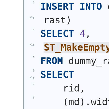
INSERT
INTO
 
rast
)
SELECT
4
, 
ST_MakeEmpt
FROM
 dummy_r
SELECT
    rid,
(
md
)
.wid