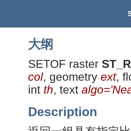
S
大纲
SETOF raster
ST_Re
col
, geometry
ext
, f
int
th
, text
algo='Nea
Description