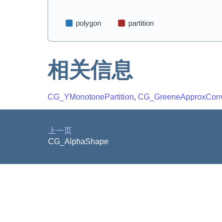
相关信息
CG_YMonotonePartition
,
CG_GreeneApproxConve
上一页
CG_AlphaShape