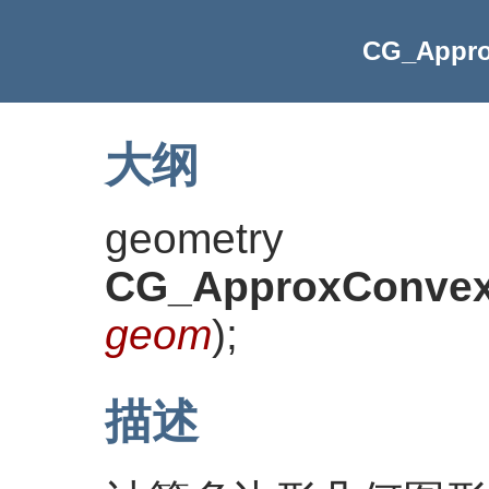
CG_Appro
大纲
geometry
CG_ApproxConvexP
geom
)
;
描述