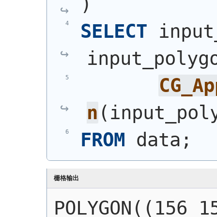
)
SELECT
 input
input_polyg
CG_Ap
n
(
input_pol
FROM
 data;
栅格输出
POLYGON((156 15