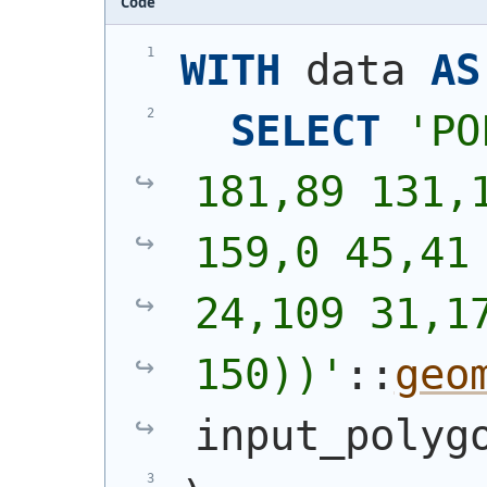
Code
WITH
 data 
AS
SELECT
'
PO
181,89 131,1
159,0 45,41 
24,109 31,17
150))
'
::
geo
input_polyg