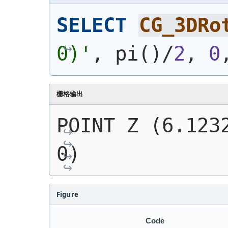
SELECT
CG_3DRo
0)
'
, pi
(
)
/
2
, 
0
栅格输出
POINT Z (6.1232
0)
Figure