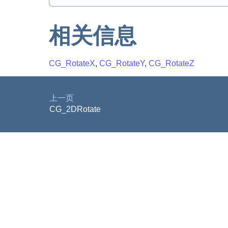
相关信息
CG_RotateX
,
CG_RotateY
,
CG_RotateZ
上一页
CG_2DRotate