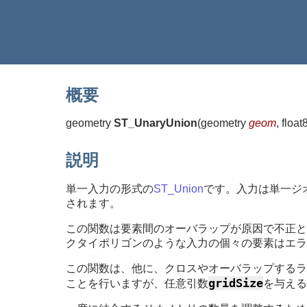
概要
geometry
ST_UnaryUnion
(
geometry
geom
, float
説明
単一入力の形式の
ST_Union
です。入力は単一ジ
されます。
この関数は要素間のオーバラップが原因で不正と
クタイポリゴンのような入力の個々の要素はエラ
この関数は、他に、クロスやオーバラップするラ
gridSize
ことを行いますが、任意引数
を与える