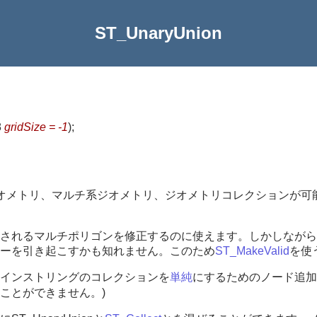
ST_UnaryUnion
8
gridSize = -1
)
;
オメトリ、マルチ系ジオメトリ、ジオメトリコレクションが可
されるマルチポリゴンを修正するのに使えます。しかしながら
ーを引き起こすかも知れません。このため
ST_MakeValid
を使
インストリングのコレクションを
単純
にするためのノード追加
ことができません。)