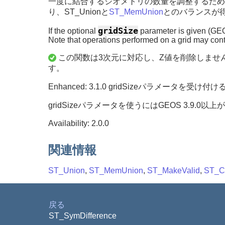
一度に結合するジオメトリの数量を調整するためにST_
り、ST_Unionと
ST_MemUnion
とのバランスが
gridSize
If the optional
parameter is given (GEOS-
Note that operations performed on a grid may cont
この関数は3次元に対応し、Z値を削除しませ
す。
Enhanced: 3.1.0 gridSizeパラメータを受
gridSizeパラメータを使うにはGEOS 3.9.0以
Availability: 2.0.0
関連情報
ST_Union
,
ST_MemUnion
,
ST_MakeValid
,
ST_Co
戻る
ST_SymDifference