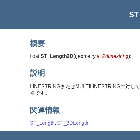
ST
概要
float
ST_Length2D
(
geometry
a_2dlinestring
)
;
説明
LINESTRINGまたはMULTILINESTRIN
名です。
関連情報
ST_Length
,
ST_3DLength