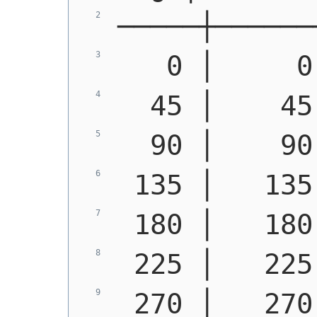
─────┼──────
   0 │     0
  45 │    45
  90 │    90
 135 │   135
 180 │   180
 225 │   225
 270 │   270