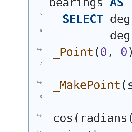
bearings 
AS
SELECT
 deg
         deg
_Point
(
0
, 
0
_MakePoint
(
cos
(
radians