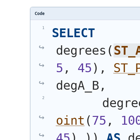
Code
SELECT
degrees
(
ST_
5
, 
45
)
, 
ST_
degA_B,
       degre
oint
(
75
, 
10
45
)
)
)
AS
 d