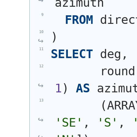
azimuth
FROM
 direc
)
SELECT
 deg,
       round
1
)
AS
 azimu
(
ARRA
'SE'
, 
'S'
, 