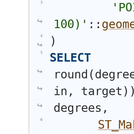
'
PO
100)
'
::
geom
)
SELECT
round
(
degre
in, target
)
degrees,
ST_Ma