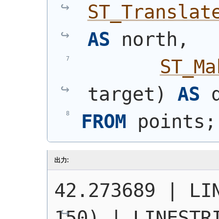
ST_Translat
AS
 north,
ST_Ma
target
)
AS
 
FROM
 points;
出力:
42.273689 | 
LI
150)
 | 
LINESTR