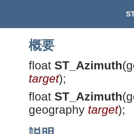
S
概要
float
ST_Azimuth
(
g
target
)
;
float
ST_Azimuth
(
g
geography
target
)
;
説明