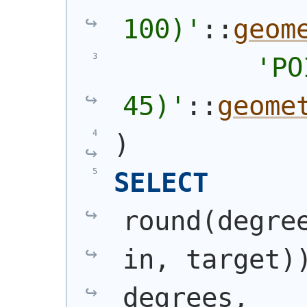
100)
'
::
geom
'
PO
45)
'
::
geome
)
SELECT
round
(
degre
in, target
)
degrees,