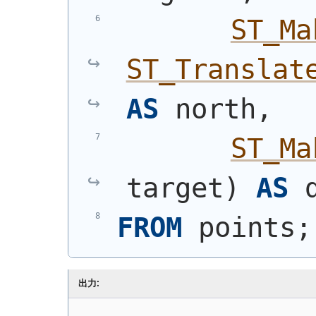
ST_Ma
ST_Translat
AS
 north,
ST_Ma
target
)
AS
 
FROM
 points;
出力: