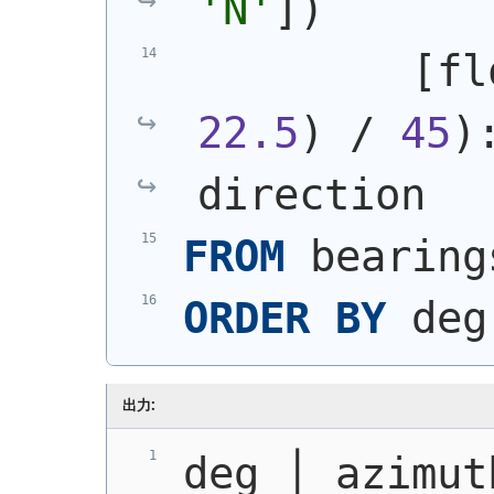
'N'
]
)
         [fl
22.5
)
 / 
45
)
direction
FROM
 bearing
ORDER
BY
 deg
出力:
deg │ azimut