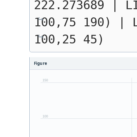
222.273689 | 
L
100,75 190)
 | 
100,25 45)
Figure