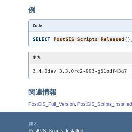
例
Code
SELECT
PostGIS_Scripts_Released
(
)
出力:
3.4.0dev 3.3.0rc2-993-g61bdf43a7
関連情報
PostGIS_Full_Version
,
PostGIS_Scripts_Installed
戻る
PostGIS_Scripts_Installed