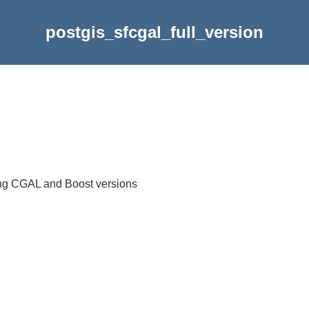
postgis_sfcgal_full_version
ding CGAL and Boost versions