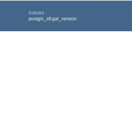
Indietro
postgis_sfcgal_version