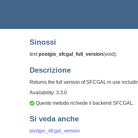
Sinossi
text
postgis_sfcgal_full_version
(
void)
;
Descrizione
Returns the full version of SFCGAL in use inclu
Availability: 3.3.0
Questo metodo richiede il backend SFCGAL.
Si veda anche
postgis_sfcgal_version