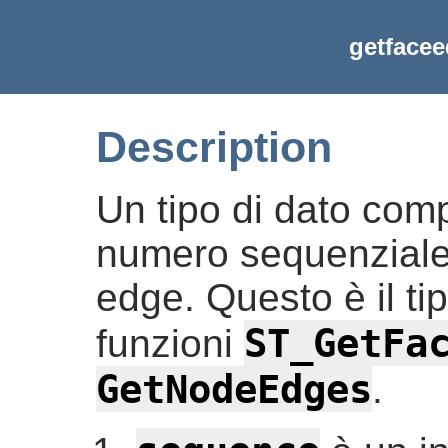
getfacee
Description
Un tipo di dato com
numero sequenziale e
edge. Questo è il tip
ST_GetFa
funzioni
GetNodeEdges
.