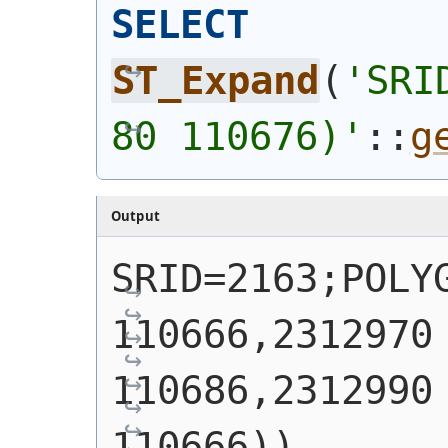
SELECT
ST_Expand
(
'
SRI
80 110676)
'
::
g
Output
SRID=2163;POLYG
110666,2312970 
110686,2312990 
110666))