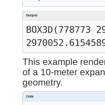
Output
BOX3D(778773 29
2970052.615458
This example render
of a 10-meter expan
geometry.
Code