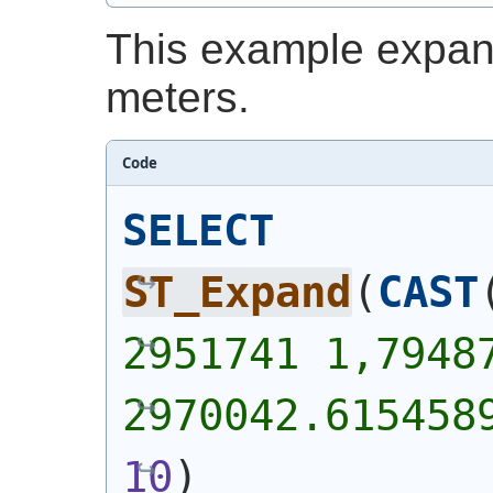
This example expan
meters.
Code
SELECT
ST_Expand
(
CAST
2951741 1,79487
2970042.615458
10
)