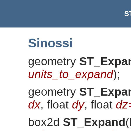
S
Sinossi
geometry
ST_Expa
units_to_expand
)
;
geometry
ST_Expa
dx
, float
dy
, float
dz
box2d
ST_Expand
(