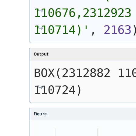
110676,2312923 
110714)
'
, 
2163
Output
BOX(2312882 110
110724)
Figure