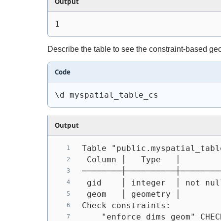
Output
1
Describe the table to see the constraint-based g
Code
\d myspatial_table_cs
Output
Table "public.myspatial_tabl
 Column │   Type   │        
────────┼──────────┼────────
 gid    │ integer  │ not nul
 geom   │ geometry │
Check constraints:
    "enforce_dims_geom" CHEC