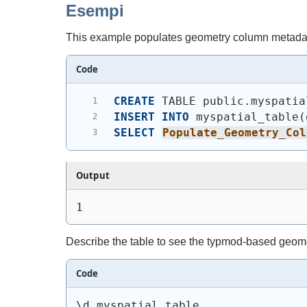
Esempi
This example populates geometry column metadata 
Code
CREATE
 TABLE public.myspatia
INSERT
INTO
 myspatial_table
(
SELECT
Populate_Geometry_Col
Output
1
Describe the table to see the typmod-based geom
Code
\d myspatial_table