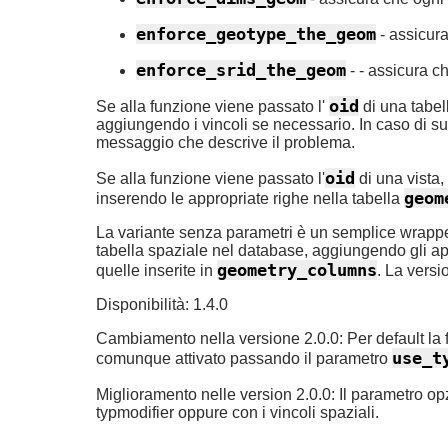
enforce_geotype_the_geom
- assicura
enforce_srid_the_geom
- - assicura c
oid
Se alla funzione viene passato l'
di una tabel
aggiungendo i vincoli se necessario. In caso di s
messaggio che descrive il problema.
oid
Se alla funzione viene passato l'
di una vista,
geom
inserendo le appropriate righe nella tabella
La variante senza parametri è un semplice wrapper
tabella spaziale nel database, aggiungendo gli ap
geometry_columns
quelle inserite in
. La versi
Disponibilità: 1.4.0
Cambiamento nella versione 2.0.0: Per default la fu
use_t
comunque attivato passando il parametro
Miglioramento nelle version 2.0.0: Il parametro o
typmodifier oppure con i vincoli spaziali.