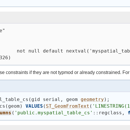
e"
      not null default nextval('myspatial_tab
326)
onstraints if they are not typmod or already constrained. For t
l_table_cs
(
gid serial, geom 
geometry
)
;
cs
(
geom
)
VALUES
(
ST_GeomFromText
(
'LINESTRING(1
umns
(
'public.myspatial_table_cs'
::regclass, 