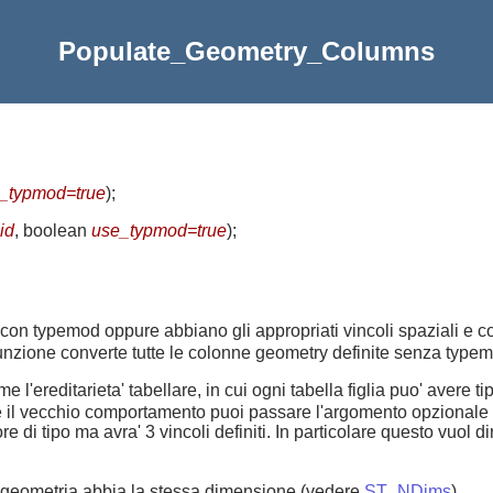
Populate_Geometry_Columns
_typmod=true
)
;
id
, boolean
use_typmod=true
)
;
 con typemod oppure abbiano gli appropriati vincoli spaziali e
 funzione converte tutte le colonne geometry definite senza typ
e l'ereditarieta' tabellare, in cui ogni tabella figlia puo' avere t
rve il vecchio comportamento puoi passare l'argomento opzionale
e di tipo ma avra' 3 vincoli definiti. In particolare questo vuol
 geometria abbia la stessa dimensione (vedere
ST_NDims
)