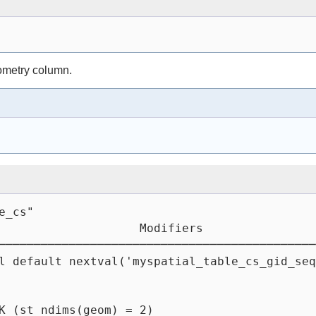
eometry column.
e_cs"
                    Modifiers
─────────────────────────────────────────────
l default nextval('myspatial_table_cs_gid_seq
K (st_ndims(geom) = 2)