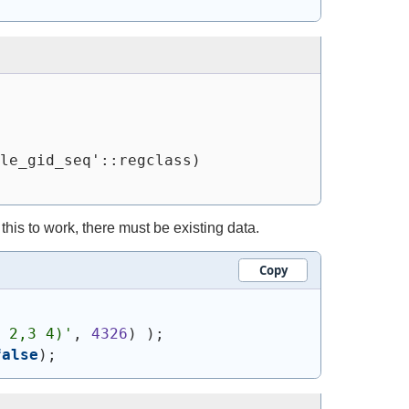
le_gid_seq'::regclass)
his to work, there must be existing data.
Copy
 2,3 4)'
, 
4326
)
)
;
false
)
;