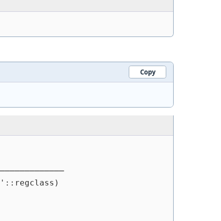
Copy
─────────────
'::regclass)