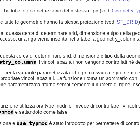
 che tutte le geometrie sono dello stesso tipo (vedi
GeometryTy
he tutte le geometrie hanno la stessa proiezione (vedi
ST_SRID
)
la, questa cerca di determinare srid, dimensione e tipo della geo
uccesso, una riga viene inserita nella tabella geometry_columns,
 questa cerca di determinare srid, dimensione e tipo della geomet
etry_columns
. I vincoli spaziali non vengono controllati né def
 per la variante parametrizzata, che prima svuota e poi riempie
propriate vincoli spaziali. La funzione ritorna un sommario con 
one parametrizzata ritorna semplicemente il numero di righe inse
nzione utilizza ora type modifier invece di controllare i vincoli
ypmod
e settandolo come false.
use_typmod
pzionale
è stato introdotto per permettere di contr