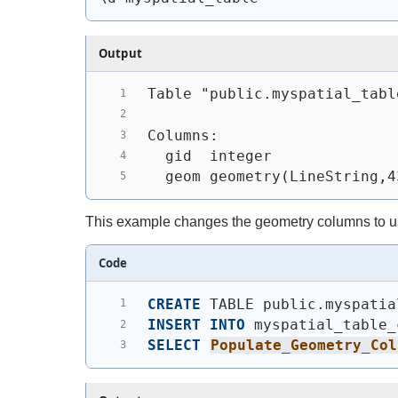
Output
Table "public.myspatial_tabl
Columns:
  gid  integer              
  geom geometry(LineString,4
This example changes the geometry columns to use c
Code
CREATE
 TABLE public.myspatia
INSERT
INTO
 myspatial_table_
SELECT
Populate_Geometry_Col