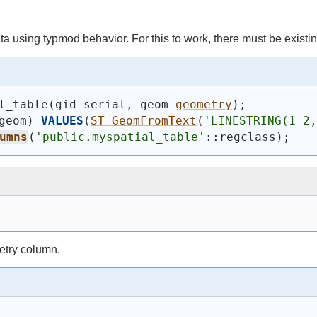
using typmod behavior. For this to work, there must be existin
l_table
(
gid serial, geom 
geometry
)
;
geom
)
VALUES
(
ST_GeomFromText
(
'LINESTRING(1 2,
umns
(
'public.myspatial_table'
::regclass
)
;
etry column.