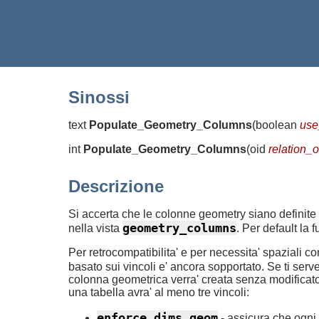
Sinossi
text
Populate_Geometry_Columns
(
boolean
use
int
Populate_Geometry_Columns
(
oid
relation_o
Descrizione
Si accerta che le colonne geometry siano definite
geometry_columns
nella vista
. Per default la
Per retrocompatibilita' e per necessita' spaziali com
basato sui vincoli e' ancora sopportato. Se ti se
colonna geometrica verra' creata senza modificator
una tabella avra' al meno tre vincoli:
enforce_dims_geom
- assicura che ogni