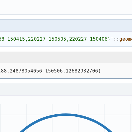
68 150415,220227 150505,220227 150406)
'
::
geom
288.24878054656 150506.12682932706)