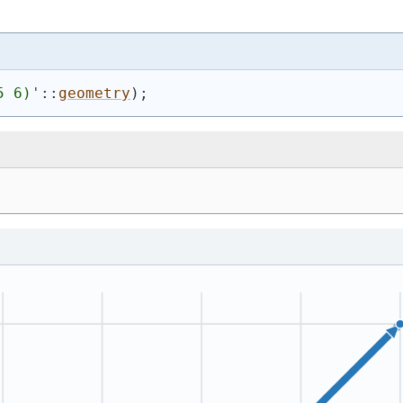
5 6)
'
::
geometry
)
;