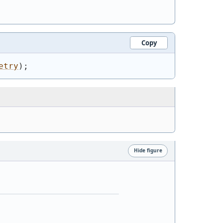
Copy
etry
)
;
Hide figure