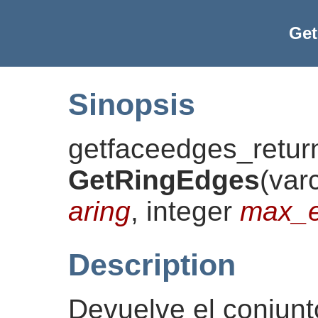
Ge
Sinopsis
getfaceedges_retur
GetRingEdges
(
var
aring
, integer
max_e
Description
Devuelve el conjun