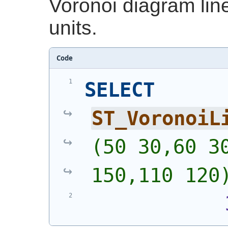
Voronoi diagram line
units.
Code
SELECT
ST_VoronoiL
(50 30,60 30
150,110 120