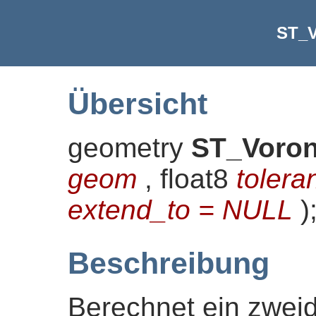
ST_V
Übersicht
geometry
ST_Voron
geom
, float8
tolera
extend_to = NULL
)
Beschreibung
Berechnet ein zwei