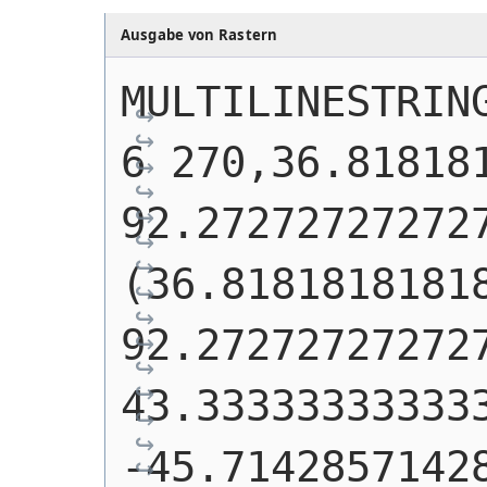
Ausgabe von Rastern
MULTILINESTRIN
6 270,36.818181
92.27272727272
(36.81818181818
92.272727272727
43.333333333333
-45.7142857142