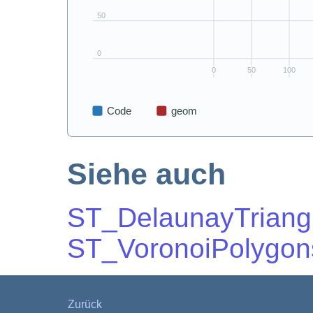
Siehe auch
ST_DelaunayTriang
ST_VoronoiPolygon
Zurück