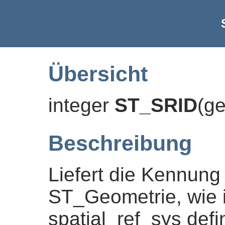
Übersicht
integer
ST_SRID
(
g
Beschreibung
Liefert die Kennun
ST_Geometrie, wie i
spatial_ref_sys defi