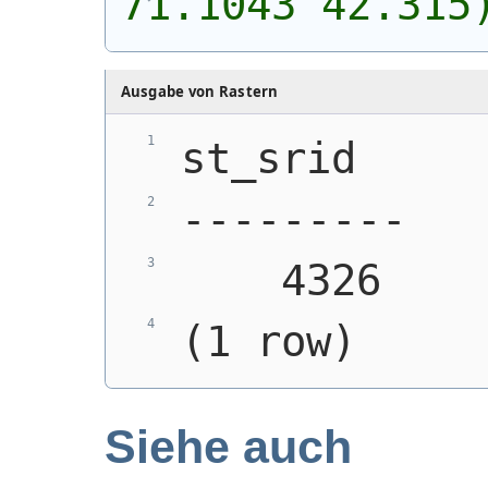
71.1043 42.315
Ausgabe von Rastern
st_srid
---------
    4326
(1 row)
Siehe auch