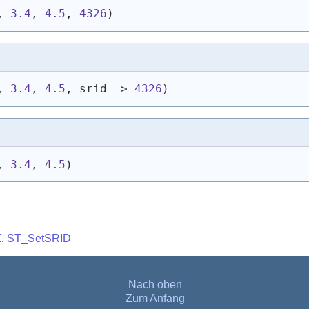
, 
3.4
, 
4.5
, 
4326
)
, 
3.4
, 
4.5
, srid => 
4326
)
, 
3.4
, 
4.5
)
Z
,
ST_SetSRID
Nach oben
Zum Anfang