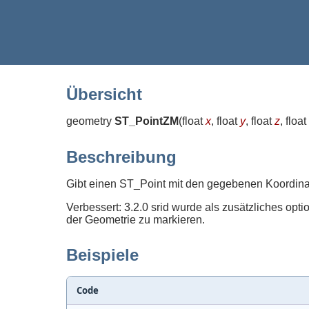
Übersicht
geometry
ST_PointZM
(
float
x
, float
y
, float
z
, float
Beschreibung
Gibt einen ST_Point mit den gegebenen Koordina
Verbessert: 3.2.0 srid wurde als zusätzliches opt
der Geometrie zu markieren.
Beispiele
Code