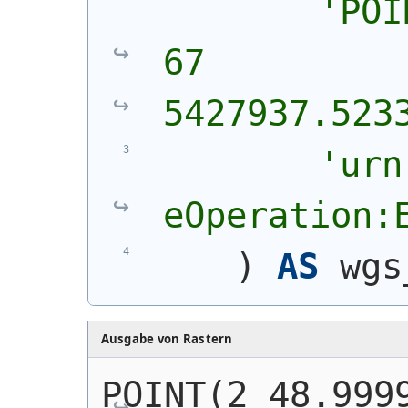
'
POI
67 
5427937.523
'urn
eOperation:
)
AS
 wgs
Ausgabe von Rastern
POINT(2 48.999