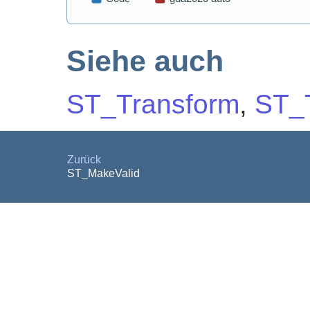
Siehe auch
ST_Transform
,
ST_T
Zurück
ST_MakeValid