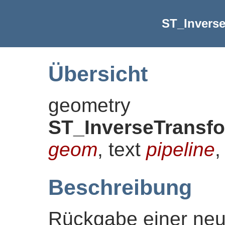
ST_Inverse
Übersicht
geometry
ST_InverseTransfo
geom
, text
pipeline
,
Beschreibung
Rückgabe einer neu