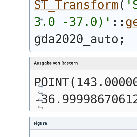
ST_Transform
(
'
3.0 -37.0)
'
::
g
gda2020_auto;
Ausgabe von Rastern
POINT(143.00000
-36.9999867061
Figure