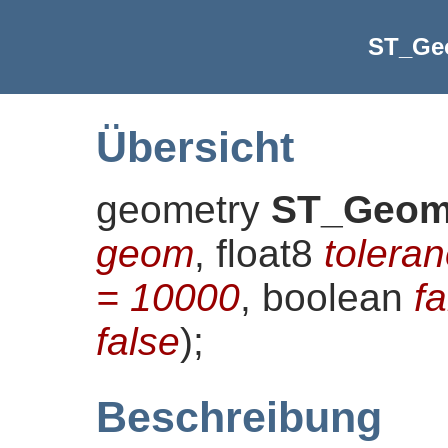
ST_Ge
Übersicht
geometry
ST_Geom
geom
, float8
tolera
= 10000
, boolean
f
false
)
;
Beschreibung