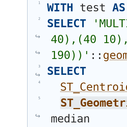
WITH
 test 
AS
SELECT
'
MULT
40),(40 10),
190))
'
::
geo
SELECT
ST_Centroi
ST_Geometr
median