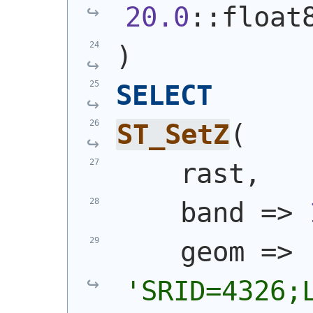
20.0
::float
)
SELECT
ST_SetZ
(
    rast,
    band => 
    geom => 
'
SRID=4326;L