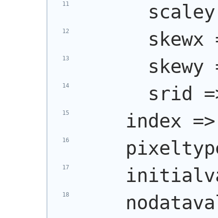
      scaley
      skewx 
      skewy 
      srid =
    index =>
    pixeltyp
    initialv
    nodatava