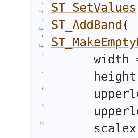
ST_SetValues
ST_AddBand
(
ST_MakeEmpty
      width 
      height
      upperl
      upperl
      scalex