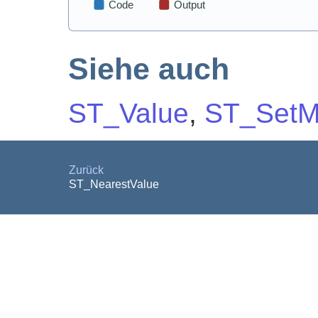
Siehe auch
ST_Value
,
ST_Set
Zurück
ST_NearestValue