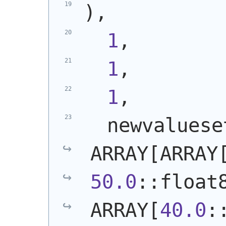
)
,
1
,
1
,
1
,
  newvalueset
ARRAY[ARRAY
50.0
::float8
ARRAY[
40.0