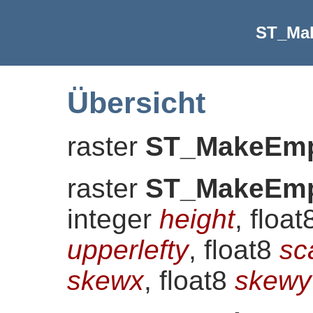
ST_Ma
Übersicht
raster
ST_MakeEmp
raster
ST_MakeEmp
integer
height
, floa
upperlefty
, float8
sc
skewx
, float8
skewy