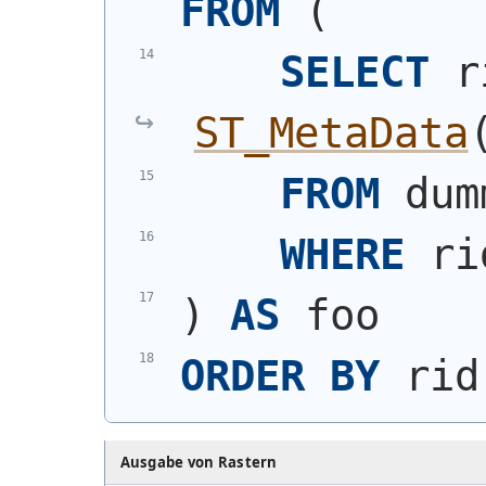
FROM
(
SELECT
ST_MetaData
FROM
 dum
WHERE
 ri
)
AS
 foo
ORDER
BY
 rid
Ausgabe von Rastern