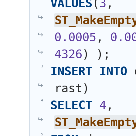
VALUES
(
3
, 
ST_MakeEmpt
0.0005
, 
0.0
4326
)
)
;
INSERT
INTO
 
rast
)
SELECT
4
, 
ST_MakeEmpt