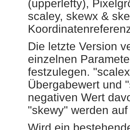
(upperlefty), Pixelg
scaley, skewx & sk
Koordinatenreferen
Die letzte Version 
einzelnen Paramete
festzulegen. "scalex
Übergabewert und "
negativen Wert dav
"skewy" werden auf 
Wird ein bestehend