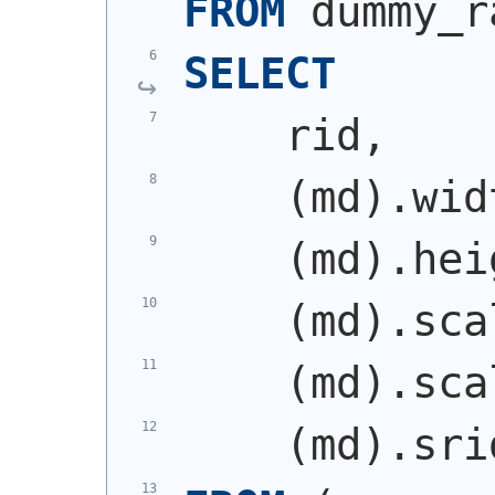
FROM
 dummy_r
SELECT
    rid,
(
md
)
.wid
(
md
)
.hei
(
md
)
.sca
(
md
)
.sca
(
md
)
.sri