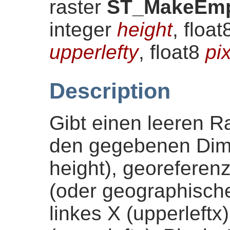
raster
ST_MakeEmp
integer
height
, floa
upperlefty
, float8
pi
Description
Gibt einen leeren R
den gegebenen Dim
height), georeferenz
(oder geographisch
linkes X (upperleftx