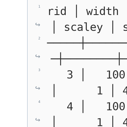
rid │ width 
│ scaley │ 
─────┼──────
─┼────────┼
   3 │   100
│      1 │ 
   4 │   100
│      1 │ 