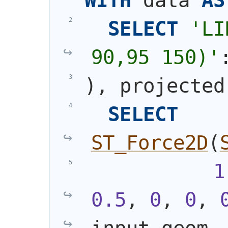
WITH
 data 
AS
SELECT
'
LI
90,95 150)
'
)
, projected
SELECT
ST_Force2D
(
1
0.5
, 
0
, 
0
, 