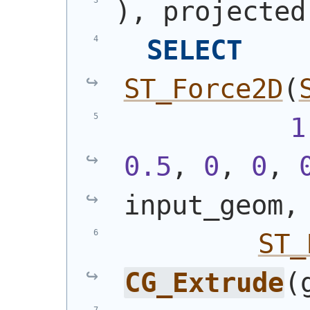
)
, projected
SELECT
ST_Force2D
(
1
0.5
, 
0
, 
0
, 
input_geom,
ST_
CG_Extrude
(