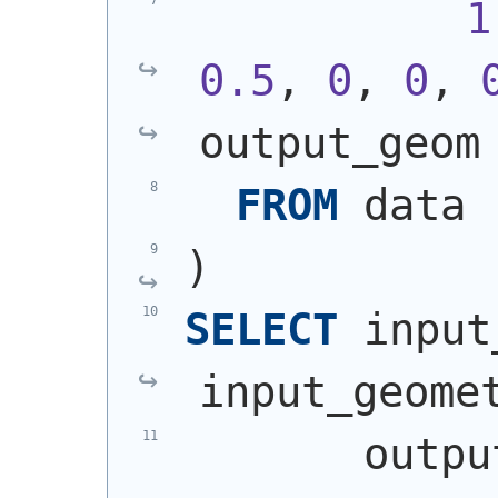
1
0.5
, 
0
, 
0
, 
output_geom
FROM
 data
)
SELECT
 input
input_geome
       outpu