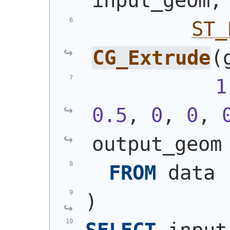
input_geom,
ST_
CG_Extrude
(
1
0.5
, 
0
, 
0
, 
output_geom
FROM
 data
)