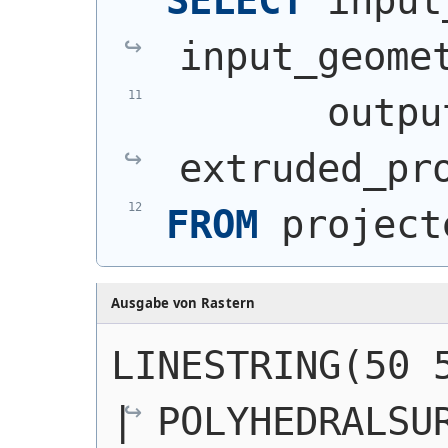
SELECT
 input
input_geome
       outpu
extruded_pr
FROM
 project
Ausgabe von Rastern
LINESTRING(50 
| 
POLYHEDRALSUR