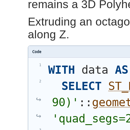
remains a 3D Polyh
Extruding an octago
along Z.
Code
WITH
 data 
AS
SELECT
ST_
90)
'
::
geome
'quad_segs=