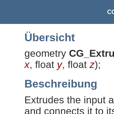
C
Übersicht
geometry
CG_Extr
x
, float
y
, float
z
)
;
Beschreibung
Extrudes the input a
and connects it to it