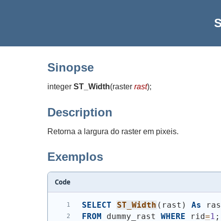
S
Sinopse
integer
ST_Width
(
raster
rast
)
;
Description
Retorna a largura do raster em pixeis.
Exemplos
Code
SELECT
ST_Width
(
rast
)
As
 ra
FROM
 dummy_rast 
WHERE
 rid
=
1
;