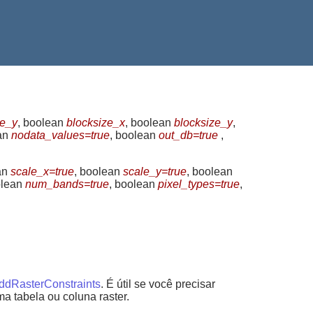
le_y
, boolean
blocksize_x
, boolean
blocksize_y
,
ean
nodata_values=true
, boolean
out_db=true
,
an
scale_x=true
, boolean
scale_y=true
, boolean
olean
num_bands=true
, boolean
pixel_types=true
,
ddRasterConstraints
. É útil se você precisar
ma tabela ou coluna raster.