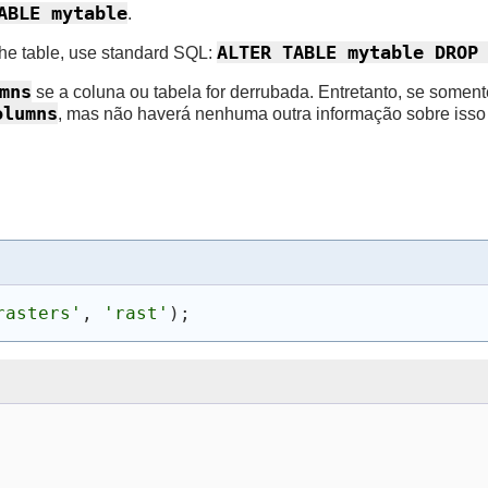
ABLE mytable
.
ALTER TABLE mytable DROP
 the table, use standard SQL:
mns
se a coluna ou tabela for derrubada. Entretanto, se soment
olumns
, mas não haverá nenhuma outra informação sobre isso 
rasters'
, 
'rast'
)
;