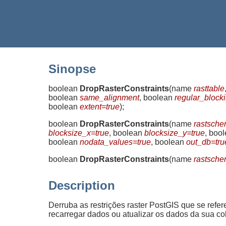
Sinopse
boolean
DropRasterConstraints
(
name
rasttable
boolean
same_alignment
, boolean
regular_block
boolean
extent=true
)
;
boolean
DropRasterConstraints
(
name
rastsch
blocksize_x=true
, boolean
blocksize_y=true
, boo
boolean
nodata_values=true
, boolean
out_db=tru
boolean
DropRasterConstraints
(
name
rastsch
Description
Derruba as restrições raster PostGIS que se refe
recarregar dados ou atualizar os dados da sua colu