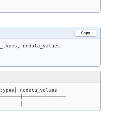
Copy
_types, nodata_values
types│ nodata_values
───────┼───────────────
       │