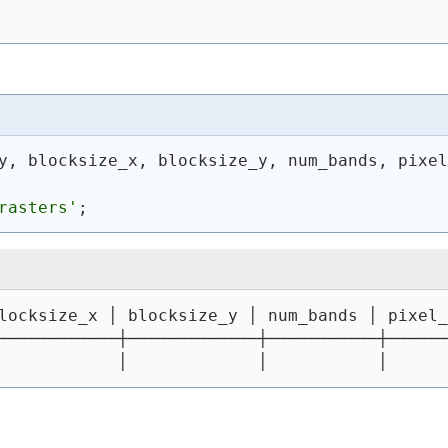
y, blocksize_x, blocksize_y, num_bands, pixel
rasters'
;
locksize_x │ blocksize_y │ num_bands │ pixel_
────────────┼─────────────┼───────────┼──────
            │             │           │      