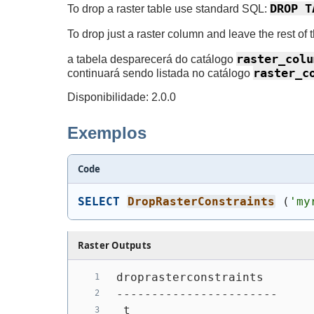
DROP T
To drop a raster table use standard SQL:
To drop just a raster column and leave the rest of
raster_colu
a tabela desparecerá do catálogo
raster_c
continuará sendo listada no catálogo
Disponibilidade: 2.0.0
Exemplos
Code
SELECT
DropRasterConstraints
(
'my
Raster Outputs
droprasterconstraints
-----------------------
 t