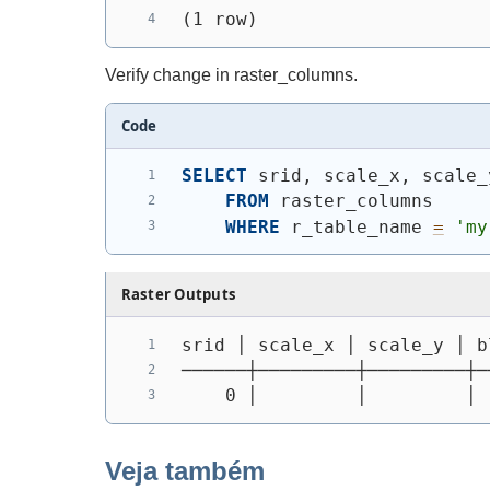
(1 row)
Verify change in raster_columns.
Code
SELECT
 srid, scale_x, scale_
FROM
 raster_columns
WHERE
 r_table_name 
=
'my
Raster Outputs
srid │ scale_x │ scale_y │ b
──────┼─────────┼─────────┼─
    0 │         │         │ 
Veja também