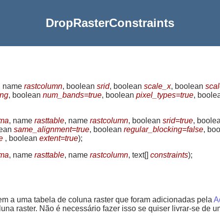
DropRasterConstraints
, name
rastcolumn
, boolean
srid
, boolean
scale_x
, boolean
sca
ing
, boolean
num_bands=true
, boolean
pixel_types=true
, bool
ema
, name
rasttable
, name
rastcolumn
, boolean
srid=true
, boole
lean
same_alignment=true
, boolean
regular_blocking=false
, bo
e
, boolean
extent=true
)
;
ema
, name
rasttable
, name
rastcolumn
, text[]
constraints
)
;
rem a uma tabela de coluna raster que foram adicionadas pela
A
na raster. Não é necessário fazer isso se quiser livrar-se de u