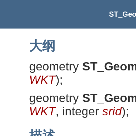
ST_Geo
大纲
geometry
ST_Geom
WKT
)
;
geometry
ST_Geom
WKT
, integer
srid
)
;
描述