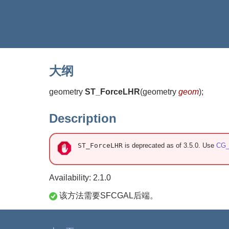
大纲
geometry
ST_ForceLHR
(
geometry
geom
)
;
Description
ST_ForceLHR
is deprecated as of 3.5.0. Use
CG_
Availability: 2.1.0
该方法需要SFCGAL后端。