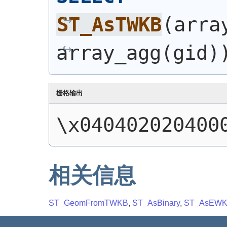
ST_AsTWKB
(
arra
array_agg
(
gid
)
栅格输出
\x040402020400
相关信息
ST_GeomFromTWKB
,
ST_AsBinary
,
ST_AsEW