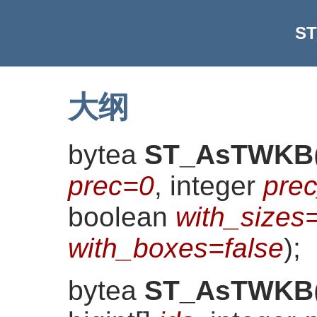
S
大纲
bytea
ST_AsTWKB
prec=0
, integer
pre
boolean
with_sizes=
with_boxes=false
)
;
bytea
ST_AsTWKB