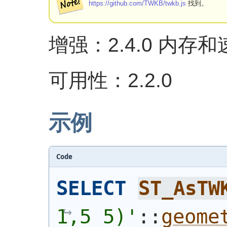
https://github.com/TWKB/twkb.js
找到。
增强：2.4.0 内存
可用性：2.2.0
示例
Code
SELECT
ST_AsTW
1,5 5)'
::
geome