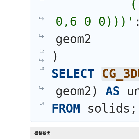
           (
0,6 0 0)))
'
geom2
)
SELECT
CG_3D
geom2
)
AS
 u
FROM
 solids;
栅格输出