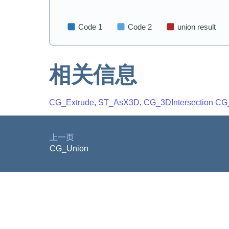
相关信息
CG_Extrude
,
ST_AsX3D
,
CG_3DIntersection
CG_
上一页
CG_Union