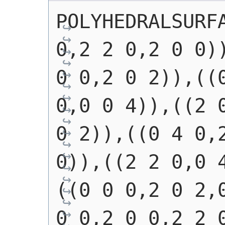
POLYHEDRALSURFA
0,2 2 0,2 0 0))
0 0,2 0 2)),((0
0,0 0 4)),((2 0
0 2)),((0 4 0,2
0)),((2 2 0,0 
((0 0 0,2 0 2,0
0 0,2 0 0,2 2 0