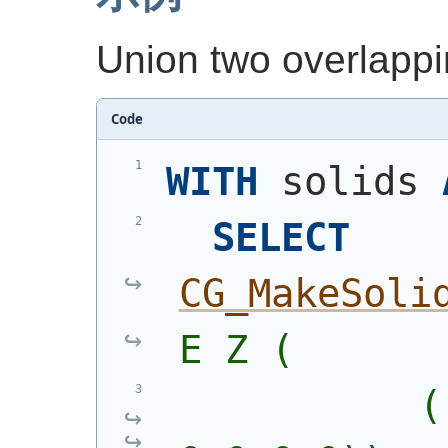
Union two overlappin
Code
WITH
 solids 
SELECT
CG_MakeSoli
E Z (
           (