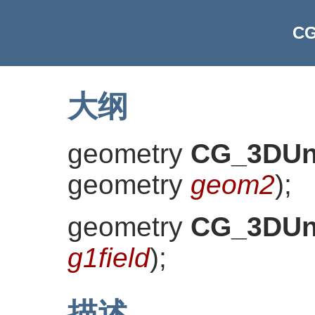
CG
大纲
geometry
CG_3DUn
geometry
geom2
)
;
geometry
CG_3DUn
g1field
)
;
描述