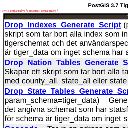
PostGIS 3.7 Ti
1
2
Nytt i denna utgåva
Förbättrad i denna utgåva
Drop_Indexes_Generate_Script
(
skript som tar bort alla index som i
tigerschemat och det användarspec
är tiger_data om inget schema har 
Drop_Nation_Tables_Generate_S
Skapar ett skript som tar bort alla 
med county_all, state_all eller state 
Drop_State_Tables_Generate_Scr
param_schema=tiger_data) Genererar
det angivna schemat som har statsf
för schema är tiger_data om inget 