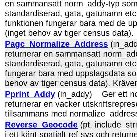
en sammansatt norm_addy-typ som h
standardiserad, gata, gatunamn etc.
funktionen fungerar bara med de u
(inget behov av tiger census data).
Pagc_Normalize_Address
(in_add
returnerar en sammansatt norm_addy
standardiserad, gata, gatunamn etc.
fungerar bara med uppslagsdata so
behov av tiger census data). Kräver
Pprint_Addy
(in_addy) Ger ett no
returnerar en vacker utskriftsrepres
tillsammans med normalize_addres
Reverse_Geocode
(pt, include_st
i ett känt spatialt ref sys och retur