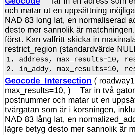
Geocode
Tar in en adress som en 
och matar ut en uppsättning möjliga
NAD 83 long lat, en normaliserad ad
desto mer sannolik är matchningen. 
först. Kan valfritt skicka in maxima
restrict_region (standardvärde NUL
address, max_results=10, re
in_addy, max_results=10, re
Geocode_Intersection
( roadway1, 
max_results=10, ) Tar in två gator
postnummer och matar ut en uppsätt
tvärgatan som är i korsningen, ink
NAD 83 lång lat, en normalized_addr
lägre betyg desto mer sannolik är m