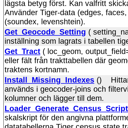
lägsta betyg först. Kan valfritt skic
Använder Tiger-data (edges, faces
(soundex, levenshtein).
Get_Geocode_Setting
( setting_n
inställning som lagrats i tabellen ti
Get_Tract
( loc_geom, output_fiel
eller fält från trakttabellen där geo
traktens kortnamn.
Install_Missing_Indexes
() Hittar
används i geocoder-joins och filter
kolumner och lägger till dem.
Loader_Generate_Census_Script
skalskript för den angivna plattfor
datatabellerna Tiger census state t