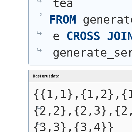
tea
FROM
 generat
e 
CROSS
JOI
generate_se
Rasterutdata
{{1,1},{1,2},{
{2,2},{2,3},{2
{3,3},{3,4}}