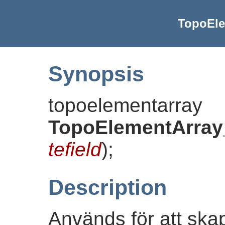
TopoEl
Synopsis
topoelementarray
TopoElementArra
tefield
)
;
Description
Används för att sk