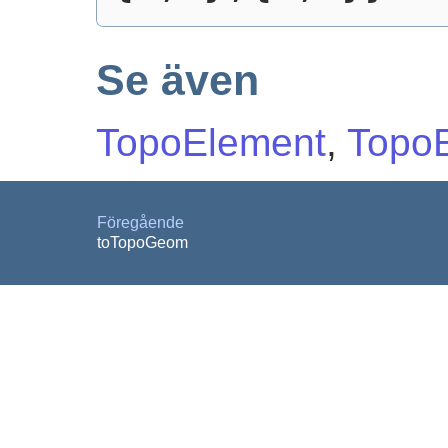
Se även
TopoElement
,
Topo
Föregående
toTopoGeom