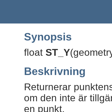
Synopsis
float
ST_Y
(
geometr
Beskrivning
Returnerar punktens
om den inte är tillg
en punkt.