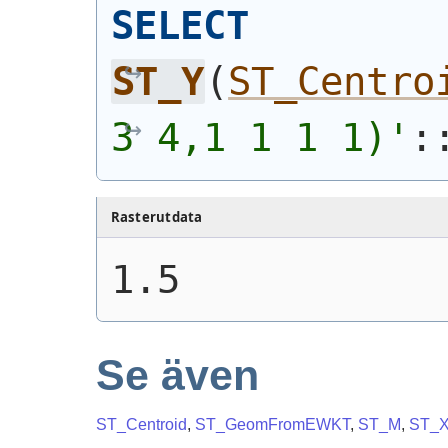
SELECT
ST_Y
(
ST_Centro
3 4,1 1 1 1)'
:
Rasterutdata
1.5
Se även
ST_Centroid
,
ST_GeomFromEWKT
,
ST_M
,
ST_