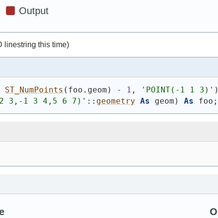
 linestring this time)
, 
ST_NumPoints
(
foo.geom
)
 - 
1
, 
'
POINT(-1 1 3)
'
2 3,-1 3 4,5 6 7)
'
::
geometry
As
 geom
)
As
 foo;