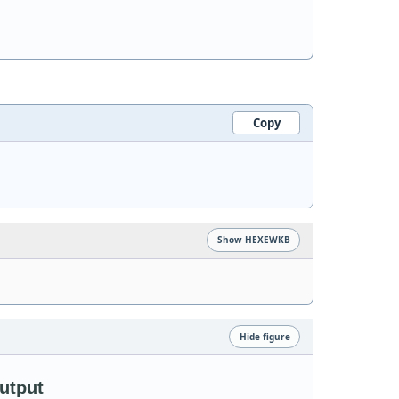
Copy
)
Show HEXEWKB
Hide figure