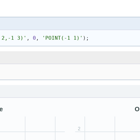
 2,-1 3)
'
, 
0
, 
'
POINT(-1 1)
'
)
;