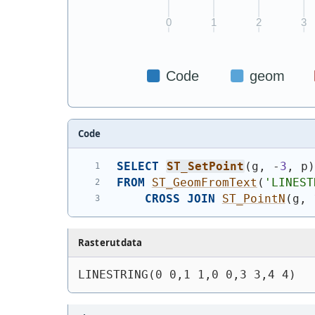
Code
SELECT
ST_SetPoint
(
g, -
3
, p
FROM
ST_GeomFromText
(
'
LINEST
CROSS
JOIN
ST_PointN
(
g, 
Rasterutdata
LINESTRING(0 0,1 1,0 0,3 3,4 4)