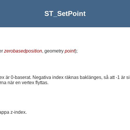
ST_SetPoint
ger
zerobasedposition
, geometry
point
)
;
ex är 0-baserat. Negativa index räknas baklänges, så att -1 är sis
na när en vertex flyttas.
appa z-index.