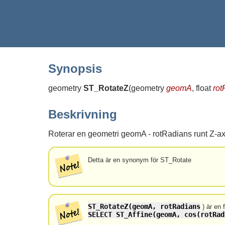
Synopsis
geometry
ST_RotateZ
(
geometry
geomA
, float
rot
Beskrivning
Roterar en geometri geomA - rotRadians runt Z-ax
Detta är en synonym för ST_Rotate
ST_RotateZ(geomA, rotRadians
) är en 
SELECT ST_Affine(geomA, cos(rotRad