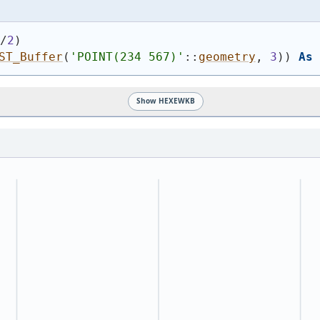
)
/
2
)
ST_Buffer
(
'
POINT(234 567)
'
::
geometry
, 
3
)
)
As
 
Show HEXEWKB