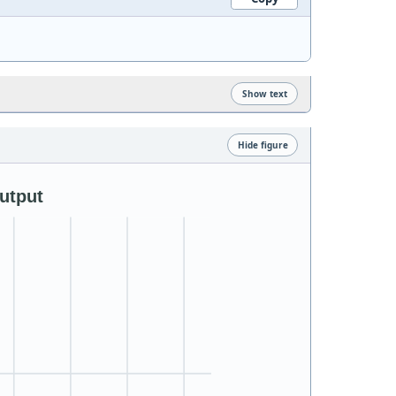
Show text
Hide figure