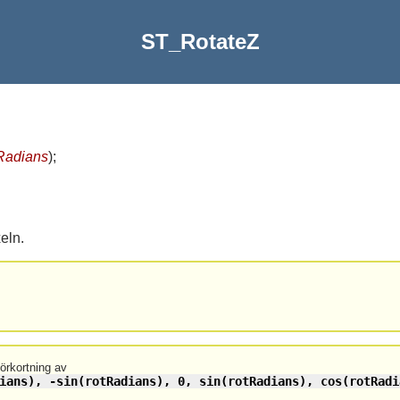
ST_RotateZ
Radians
)
;
eln.
förkortning av
ians), -sin(rotRadians), 0, sin(rotRadians), cos(rotRadi