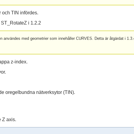
ar och TIN infördes.
l ST_RotateZ i 1.2.2
en användes med geometrier som innehåller CURVES. Detta är åtgärdat i 1.3
appa z-index.
or.
ade oregelbundna nätverksytor (TIN).
 Z axis.