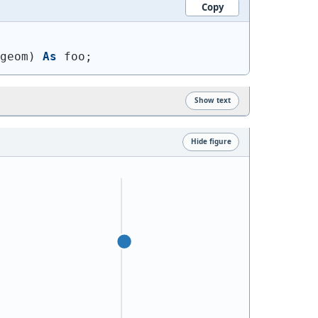
Copy
geom
)
As
 foo;
Show text
Hide figure