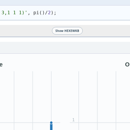
 3,1 1 1)
'
, pi
(
)
/
2
)
;
Show HEXEWKB