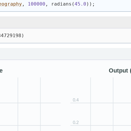
eography
, 
100000
, radians
(
45.0
)
)
;
34729198)