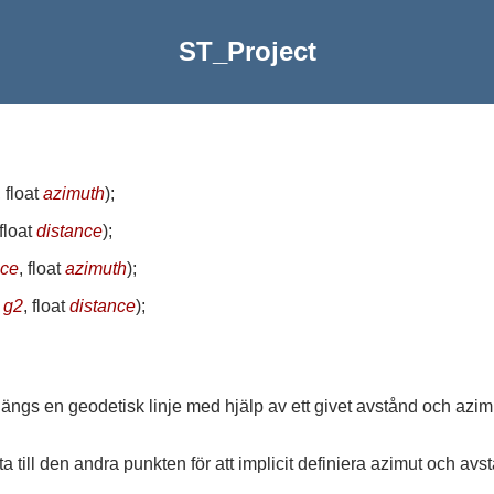
ST_Project
, float
azimuth
)
;
 float
distance
)
;
nce
, float
azimuth
)
;
y
g2
, float
distance
)
;
ängs en geodetisk linje med hjälp av ett givet avstånd och azimu
 till den andra punkten för att implicit definiera azimut och av