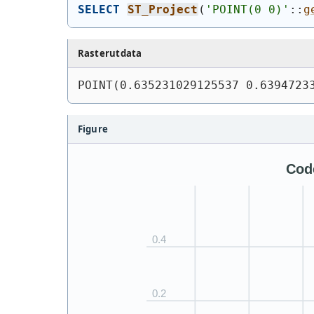
SELECT
ST_Project
(
'
POINT(0 0)
'
::
g
Rasterutdata
POINT(0.635231029125537 0.6394723
Figure