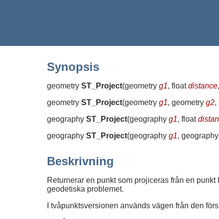
Synopsis
geometry
ST_Project
(
geometry
g1
, float
distance
geometry
ST_Project
(
geometry
g1
, geometry
g2
,
geography
ST_Project
(
geography
g1
, float
dista
geography
ST_Project
(
geography
g1
, geograph
Beskrivning
Returnerar en punkt som projiceras från en punkt l
geodetiska problemet.
I tvåpunktsversionen används vägen från den första