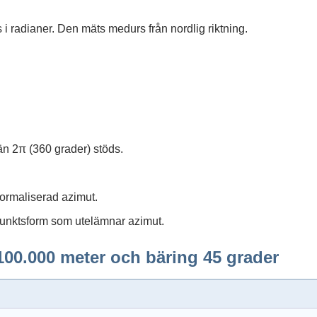
i radianer. Den mäts medurs från nordlig riktning.
n 2π (360 grader) stöds.
normaliserad azimut.
åpunktsform som utelämnar azimut.
100.000 meter och bäring 45 grader