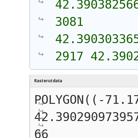
42.39038256
3081 
42.39030336
2917 42.390
Rasterutdata
POLYGON((-71.17
42.39029097395
66 