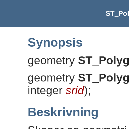
ST_Po
Synopsis
geometry
ST_Poly
geometry
ST_Poly
integer
srid
)
;
Beskrivning