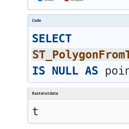
Code
SELECT
ST_PolygonFrom
IS
NULL
AS
 poi
Rasterutdata
t