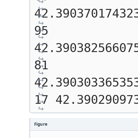
42.39037017432
95 
42.39038256607
81 
42.39030336535
17 42.39029097
Figure