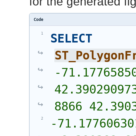
for the generated fi
Code
SELECT
ST_PolygonF
-71.17765850
42.39029097
8866 42.390
-71.17760630