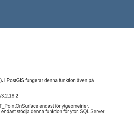
N
). I PostGIS fungerar denna funktion även på
s3.2.18.2
T_PointOnSurface endast för ytgeometrier.
 endast stödja denna funktion för ytor. SQL Server