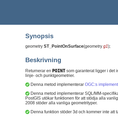
Synopsis
geometry
ST_PointOnSurface
(
geometry
g1
)
;
Beskrivning
POINT
Returnerar en
som garanterat ligger i det i
linje- och punktgeometrier.
Denna metod implementerar
OGC:s implementer
Denna metod implementerar SQL/MM-specifikatio
PostGIS utökar funktionen för att stödja alla van
2008 stöder alla vanliga geometrityper.
Denna funktion stöder 3d och kommer inte att t