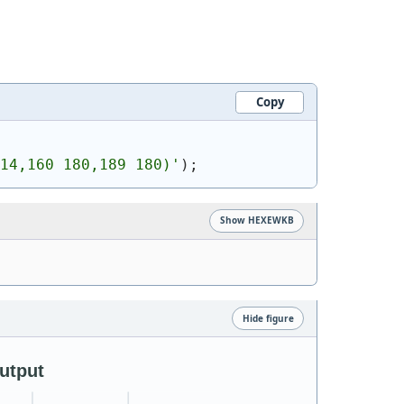
Copy
14,160 180,189 180)
'
)
;
Show HEXEWKB
Hide figure