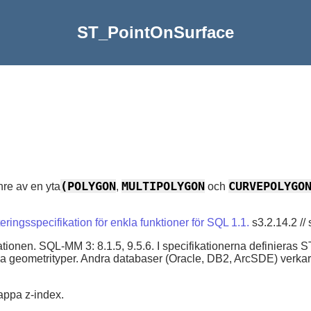
ST_PointOnSurface
(POLYGON
MULTIPOLYGON
CURVEPOLYGO
nre av en yta
,
och
ingsspecifikation för enkla funktioner för SQL 1.1.
s3.2.14.2 // 
nen. SQL-MM 3: 8.1.5, 9.5.6. I specifikationerna definieras S
liga geometrityper. Andra databaser (Oracle, DB2, ArcSDE) verkar
appa z-index.