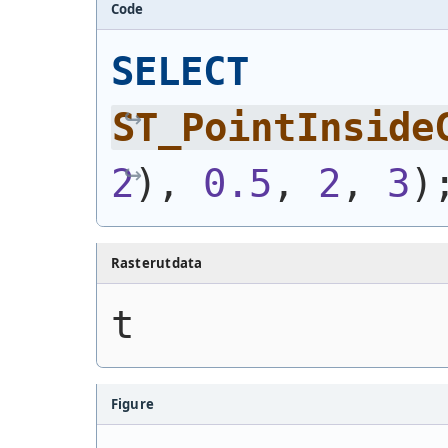
Code
SELECT
ST_PointInside
2
)
, 
0.5
, 
2
, 
3
)
Rasterutdata
t
Figure