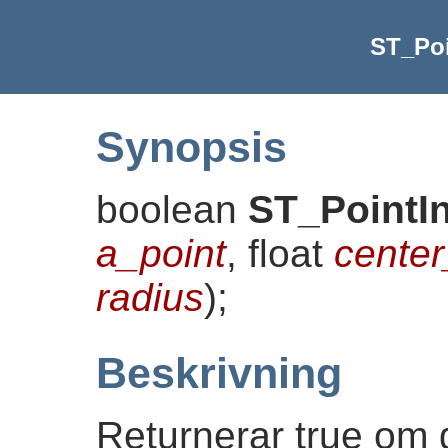
ST_Poi
Synopsis
boolean
ST_PointIn
a_point
, float
center
radius
)
;
Beskrivning
Returnerar true om 