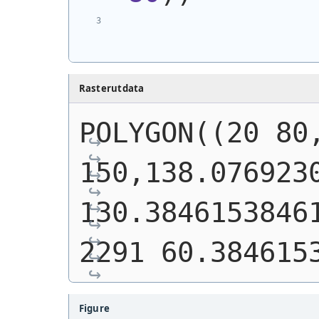
Rasterutdata
POLYGON((20 80,
150,138.0769230
130.3846153846
2291 60.384615
Figure