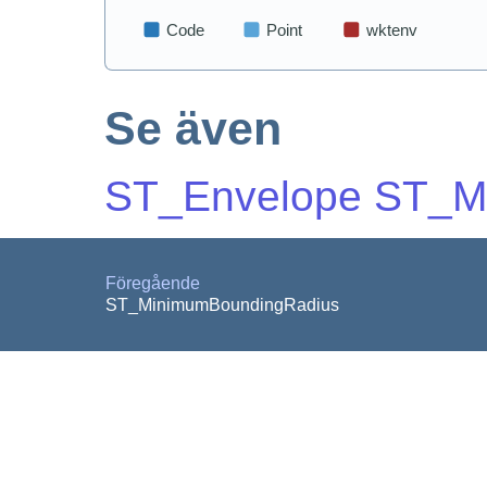
Se även
ST_Envelope
ST_Mi
Föregående
ST_MinimumBoundingRadius