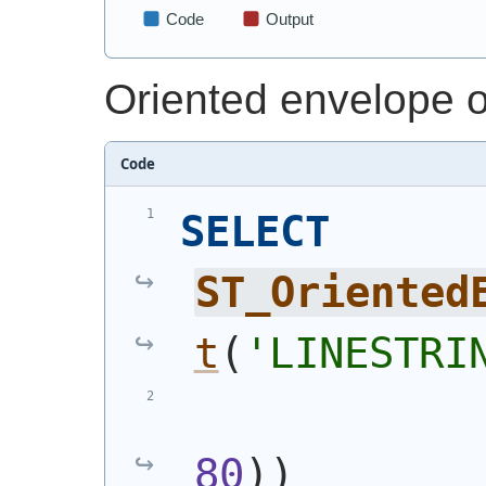
Oriented envelope o
Code
SELECT
ST_Oriented
t
(
'
LINESTRI
80
)
)