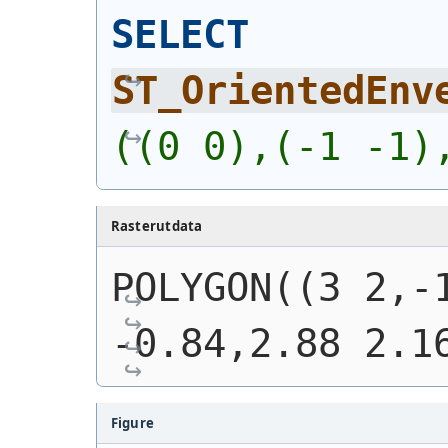
SELECT
ST_OrientedEnv
((0 0),(-1 -1)
Rasterutdata
POLYGON((3 2,-1
-0.84,2.88 2.1
Figure