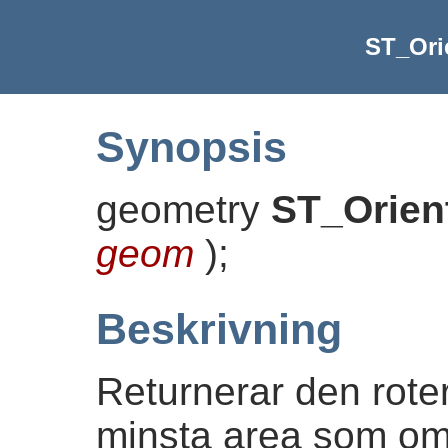
ST_Ori
Synopsis
geometry
ST_Orien
geom
)
;
Beskrivning
Returnerar den rote
minsta area som oms