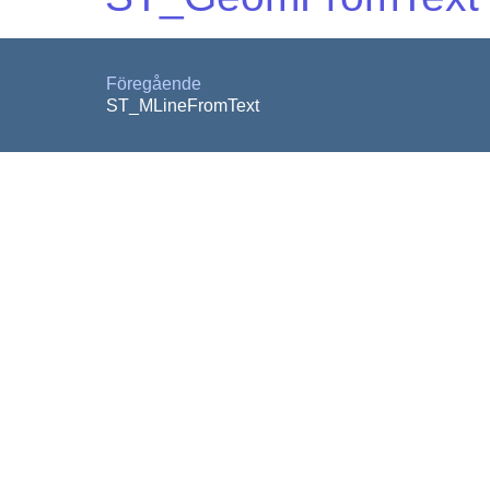
Föregående
ST_MLineFromText