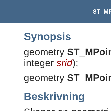
ST_MP
Synopsis
geometry
ST_MPoi
integer
srid
)
;
geometry
ST_MPoi
Beskrivning