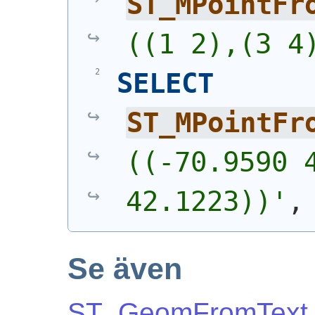
ST_MPointFr
((1 2),(3 4
SELECT
ST_MPointFr
((-70.9590 4
42.1223))'
,
Se även
ST_GeomFromText