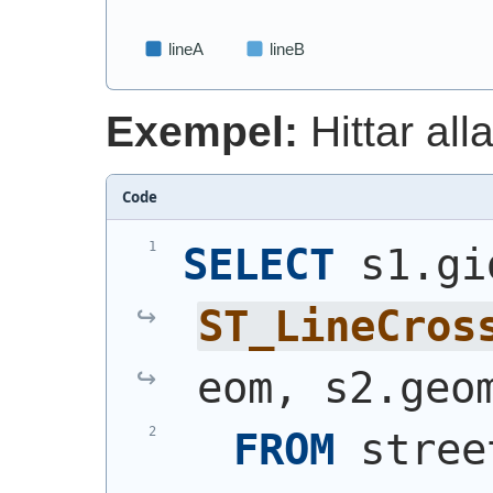
Exempel:
Hittar all
Code
SELECT
ST_LineCros
eom, s2.geo
FROM
 stree