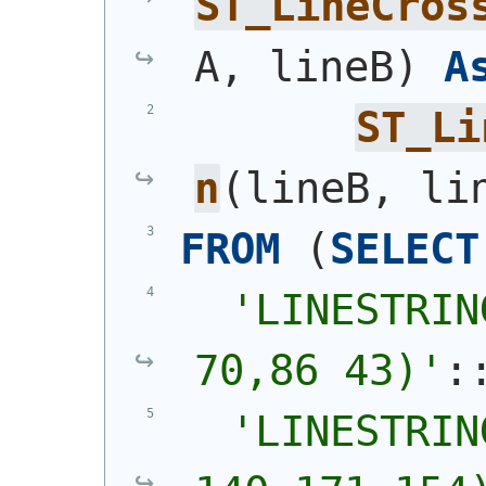
ST_LineCros
A, lineB
)
A
ST_Li
n
(
lineB, li
FROM
(
SELECT
'
LINESTRIN
70,86 43)
'
:
'
LINESTRIN