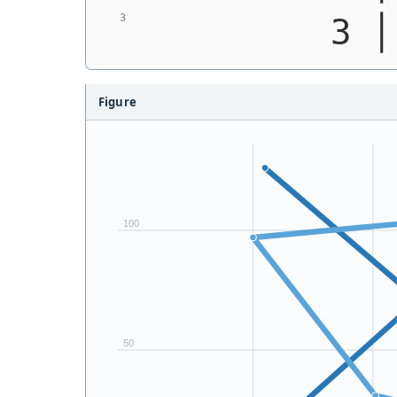
         3 │
Figure