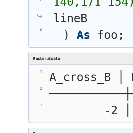
140,171 154
lineB
)
As
 foo;
Rasterutdata
A_cross_B │ 
───────────┼
        -2 │