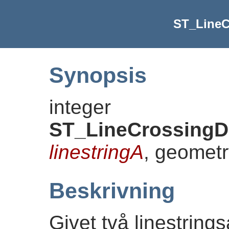
ST_LineC
Synopsis
integer
ST_LineCrossingDi
linestringA
, geomet
Beskrivning
Givet två linestrings