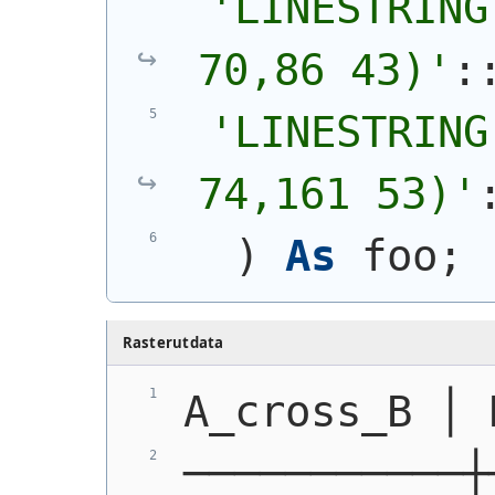
'
LINESTRING
70,86 43)
'
:
'
LINESTRING
74,161 53)
'
)
As
 foo;
Rasterutdata
A_cross_B │ 
───────────┼