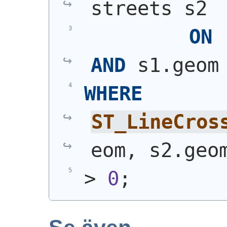
streets s2
ON
AND
 s1.geom
WHERE
ST_LineCros
eom, s2.geo
> 
0
;