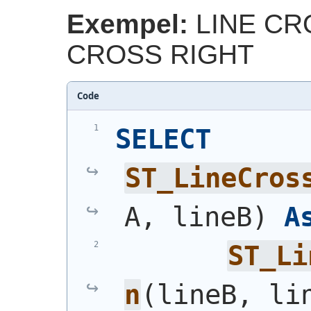
Exempel:
LINE CRO
CROSS RIGHT
Code
SELECT
ST_LineCros
A, lineB
)
A
ST_Li
n
(
lineB, li