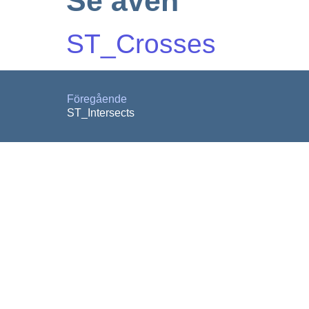
Se även
ST_Crosses
Föregående
ST_Intersects