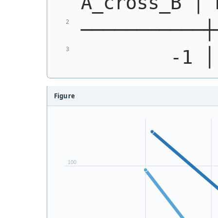
A_cross_B │ 
───────────┼
        -1 │
Figure