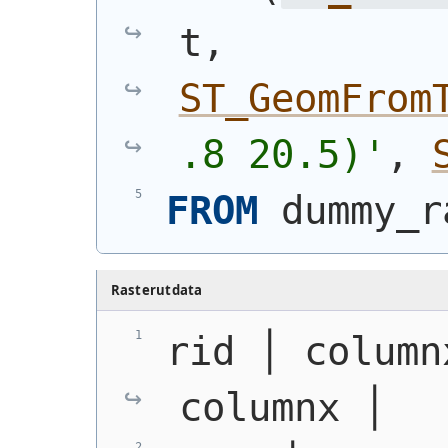
t, 
ST_GeomFrom
.8 20.5)'
, 
FROM
 dummy_r
Rasterutdata
rid │ column
columnx │  