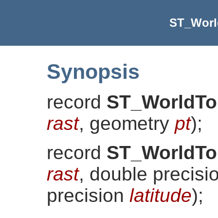
ST_Worl
Synopsis
record
ST_WorldTo
rast
, geometry
pt
)
;
record
ST_WorldTo
rast
, double precis
precision
latitude
)
;