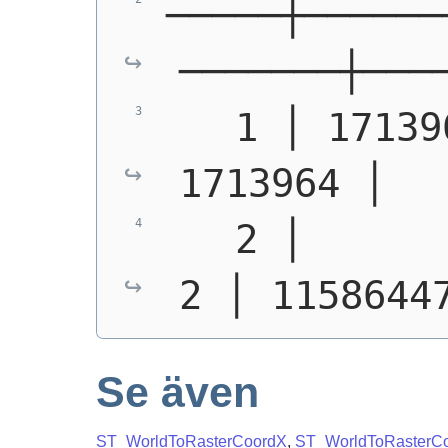
─────┼──────
───────┼───
   1 │ 17139
1713964 │  
   2 │       2 
2 │ 1158644
Se även
ST_WorldToRasterCoordX
,
ST_WorldToRasterC