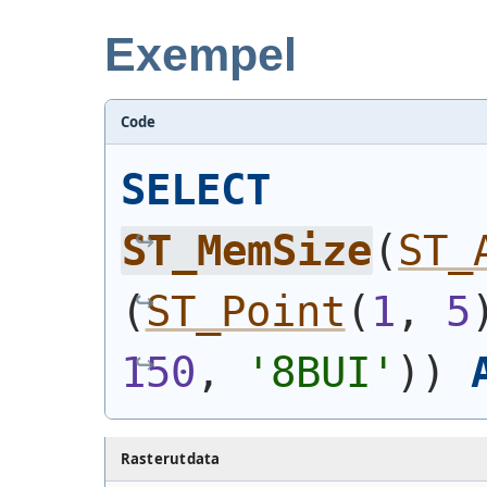
Exempel
Code
SELECT
ST_MemSize
(
ST_
(
ST_Point
(
1
, 
5
150
, 
'8BUI'
)
)
Rasterutdata