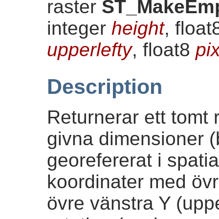
raster
ST_MakeEmp
integer
height
, floa
upperlefty
, float8
pi
Description
Returnerar ett tomt
givna dimensioner (
georefererat i spatia
koordinater med övre
övre vänstra Y (uppe