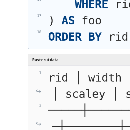
WHERE
 ri
)
AS
 foo
ORDER
BY
 rid
Rasterutdata
rid │ width 
│ scaley │ 
─────┼──────
─┼────────┼