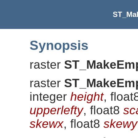
ST_Ma
Synopsis
raster
ST_MakeEmp
raster
ST_MakeEmp
integer
height
, floa
upperlefty
, float8
sc
skewx
, float8
skewy