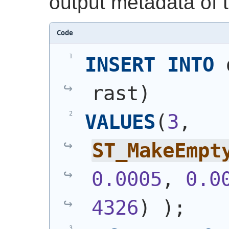
output metadata of 
Code
INSERT
INTO
 
rast
)
VALUES
(
3
, 
ST_MakeEmpt
0.0005
, 
0.0
4326
)
)
;