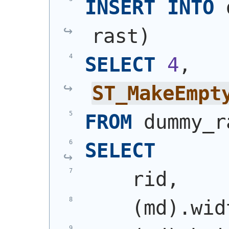
INSERT
INTO
 
rast
)
SELECT
4
, 
ST_MakeEmpt
FROM
 dummy_r
SELECT
    rid,
(
md
)
.wid