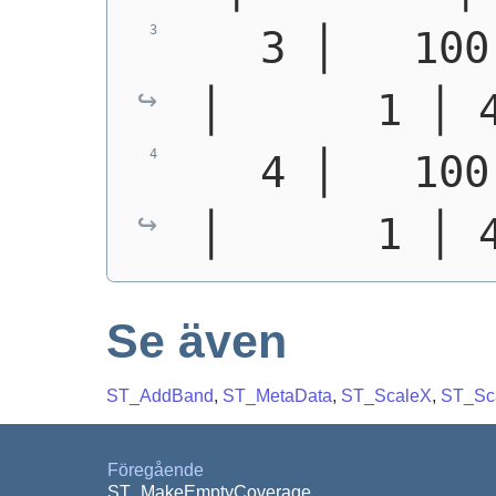
   3 │   100
│      1 │ 
   4 │   100
│      1 │ 
Se även
ST_AddBand
,
ST_MetaData
,
ST_ScaleX
,
ST_Sc
Föregående
ST_MakeEmptyCoverage