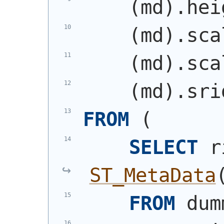
(
md
)
.hei
(
md
)
.sca
(
md
)
.sca
(
md
)
.sri
FROM
(
SELECT
ST_MetaData
FROM
 dum