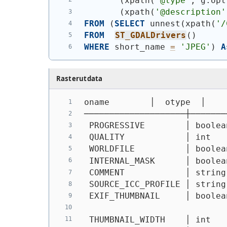
(
xpath
(
'@type'
, g.opt
(
xpath
(
'@description'
FROM
(
SELECT
 unnest
(
xpath
(
'/
FROM
ST_GDALDrivers
(
)
WHERE
 short_name 
=
'JPEG'
)
A
Rasterutdata
oname        │  otype  │    
────────────────────┼───────
 PROGRESSIVE        │ boolea
 QUALITY            │ int   
 WORLDFILE          │ boolea
 INTERNAL_MASK      │ boolea
 COMMENT            │ string
 SOURCE_ICC_PROFILE │ string
 EXIF_THUMBNAIL     │ boolea
                            
 THUMBNAIL_WIDTH    │ int   