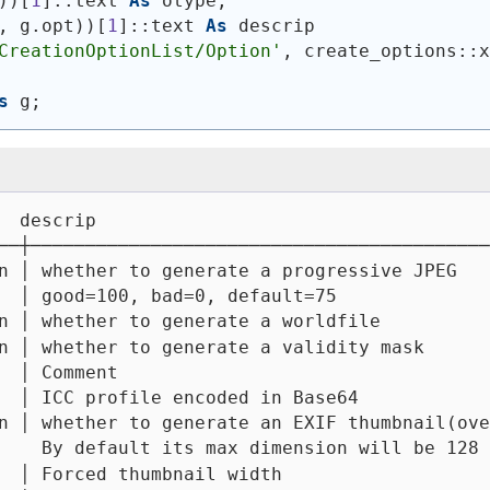
)
)
[
1
]::text 
As
 otype,
, g.opt
)
)
[
1
]::text 
As
 descrip
CreationOptionList/Option'
, create_options::x
s
 g;
  descrip
──┼──────────────────────────────────────────
n │ whether to generate a progressive JPEG
  │ good=100, bad=0, default=75
n │ whether to generate a worldfile
n │ whether to generate a validity mask
  │ Comment
  │ ICC profile encoded in Base64
n │ whether to generate an EXIF thumbnail(ove
    By default its max dimension will be 128
  │ Forced thumbnail width