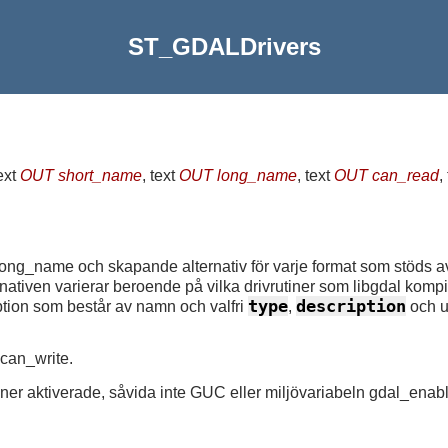
ST_GDALDrivers
text
OUT short_name
, text
OUT long_name
, text
OUT can_read
,
,long_name och skapande alternativ för varje format som stöds
ernativen varierar beroende på vilka drivrutiner som libgdal kom
type
description
tion som består av namn och valfri
,
och u
 can_write.
tiner aktiverade, såvida inte GUC eller miljövariabeln gdal_enabl