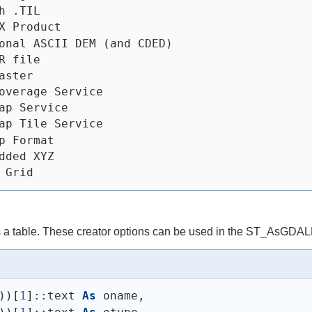
h .TIL                                       
X Product                                    
onal ASCII DEM (and CDED)                    
R file                                       
aster                                        
overage Service                              
ap Service                                   
ap Tile Service                              
p Format                                     
dded XYZ                                     
 Grid                                        
 a table. These creator options can be used in the ST_AsGDAL
)
)
[
1
]::text 
As
 oname,