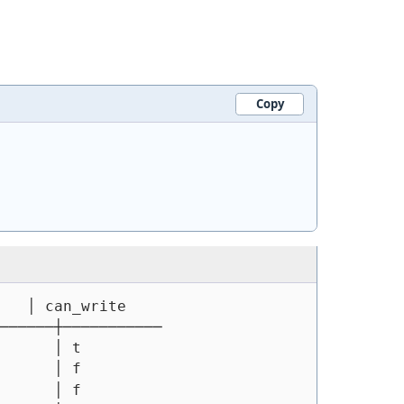
Copy
   │ can_write
──────┼───────────
      │ t
      │ f
      │ f