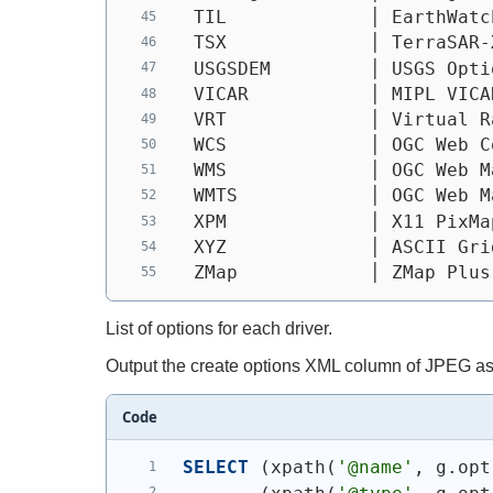
 TIL             │ EarthWatc
 TSX             │ TerraSAR-
 USGSDEM         │ USGS Opti
 VICAR           │ MIPL VICA
 VRT             │ Virtual R
 WCS             │ OGC Web C
 WMS             │ OGC Web M
 WMTS            │ OGC Web M
 XPM             │ X11 PixMa
 XYZ             │ ASCII Gri
 ZMap            │ ZMap Plus
List of options for each driver.
Output the create options XML column of JPEG as
Code
SELECT
(
xpath
(
'@name'
, g.opt