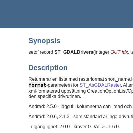
Synopsis
setof record
ST_GDALDrivers
(
integer
OUT idx
, 
Description
Returnerar en lista med rasterformat short_name
format
-parametern för
ST_AsGDALRaster
. Alt
xml-formaterad uppsättning CreationOptionList/Op
den specifika drivrutinen.
Ändrad: 2.5.0 - lägg till kolumnerna can_read och
Ändrad: 2.0.6, 2.1.3 - som standard är inga drivru
Tillgänglighet: 2.0.0 - kräver GDAL >= 1.6.0.