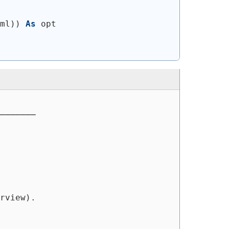
ml
)
)
As
 opt
───────
rview).