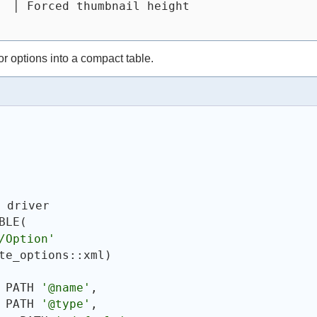
  │ Forced thumbnail height
 options into a compact table.
S
 driver
BLE
(
/Option'
te_options::xml
)
 PATH 
'@name'
,
 PATH 
'@type'
,