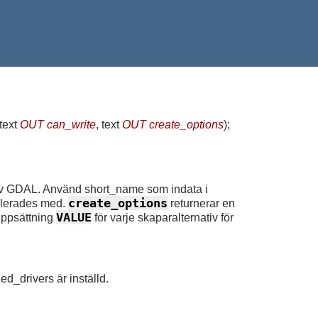
 text
OUT can_write
, text
OUT create_options
)
;
 av GDAL. Använd short_name som indata i
create_options
pilerades med.
returnerar en
VALUE
ppsättning
för varje skaparalternativ för
ed_drivers är inställd.