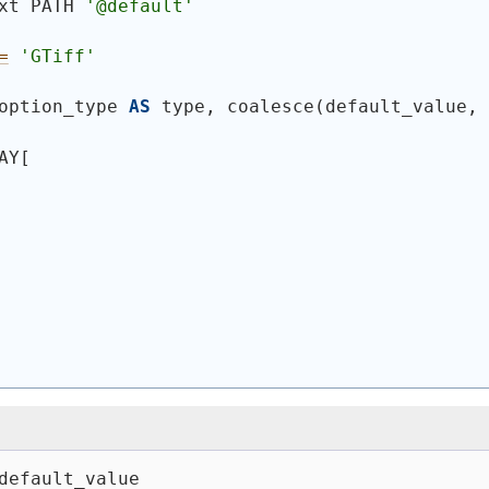
xt PATH 
'@default'
=
'GTiff'
option_type 
AS
 type, coalesce
(
default_value, 
AY[
default_value