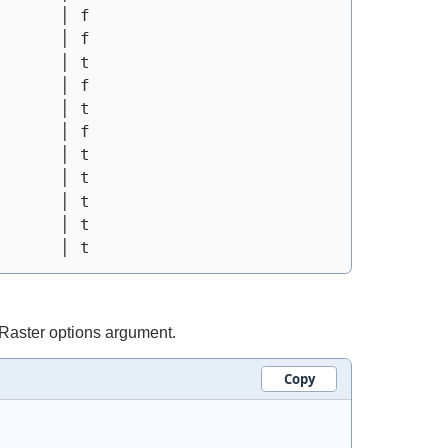
      │ f
      │ f
      │ t
      │ f
      │ t
      │ f
      │ t
      │ t
      │ t
      │ t
      │ t
Raster options argument.
Copy