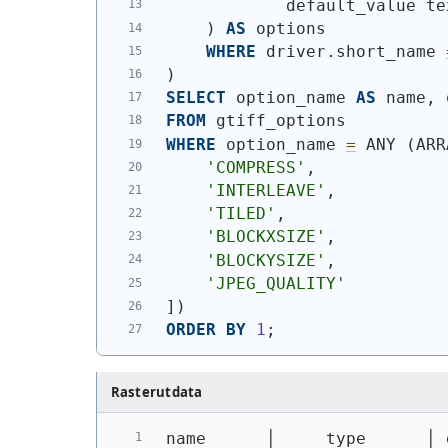
            default_value te
)
AS
 options
WHERE
 driver.short_name 
)
SELECT
 option_name 
AS
 name, 
FROM
 gtiff_options
WHERE
 option_name 
=
 ANY 
(
ARR
'COMPRESS'
,
'INTERLEAVE'
,
'TILED'
,
'BLOCKXSIZE'
,
'BLOCKYSIZE'
,
'JPEG_QUALITY'
]
)
ORDER
BY
1
;
Rasterutdata
name      │     type      │ 