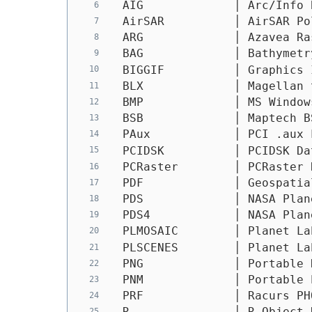
 AIG             │ Arc/Info 
 AirSAR          │ AirSAR Po
 ARG             │ Azavea Ra
 BAG             │ Bathymetr
 BIGGIF          │ Graphics 
 BLX             │ Magellan 
 BMP             │ MS Window
 BSB             │ Maptech B
 PAux            │ PCI .aux 
 PCIDSK          │ PCIDSK Da
 PCRaster        │ PCRaster 
 PDF             │ Geospatia
 PDS             │ NASA Plan
 PDS4            │ NASA Plan
 PLMOSAIC        │ Planet La
 PLSCENES        │ Planet La
 PNG             │ Portable 
 PNM             │ Portable 
 PRF             │ Racurs PH
 R               │ R Object 