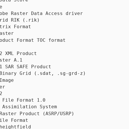
e                                            
obe Raster Data Access driver                
rid RIK (.rik)                               
trix Format                                  
aster                                        
oduct Format TOC format                      
                                             
2 XML Product                                
ster A.1                                     
1 SAR SAFE Product                           
Binary Grid (.sdat, .sg-grd-z)               
Image                                        
er                                           
2                                            
 File Format 1.0                             
 Assimilation System                         
Raster Product (ASRP/USRP)                   
ile Format                                   
heightfield                                  