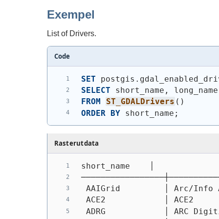
Exempel
List of Drivers.
Code
SET
 postgis.gdal_enabled_dri
SELECT
 short_name, long_name
FROM
ST_GDALDrivers
(
)
ORDER
BY
 short_name;
Rasterutdata
short_name    │             
─────────────────┼──────────
 AAIGrid         │ Arc/Info 
 ACE2            │ ACE2     
 ADRG            │ ARC Digit