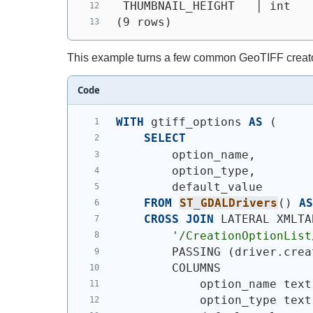
 THUMBNAIL_HEIGHT   │ int   
(9 rows)
This example turns a few common GeoTIFF creator
Code
WITH
 gtiff_options 
AS
(
SELECT
        option_name,
        option_type,
        default_value
FROM
ST_GDALDrivers
(
)
A
CROSS
JOIN
 LATERAL XMLTA
'/CreationOptionList
        PASSING 
(
driver.crea
        COLUMNS
            option_name text
            option_type text