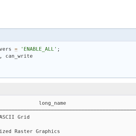
vers 
=
'ENABLE_ALL'
;
, can_write
             long_name                       
─────────────────────────────────────────────
ASCII Grid                                   
                                             
ized Raster Graphics                         