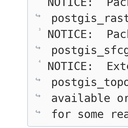
NOTICE:  Pac
postgis_ras
NOTICE:  Pac
postgis_sfc
NOTICE:  Ext
postgis_topo
available or
for some re