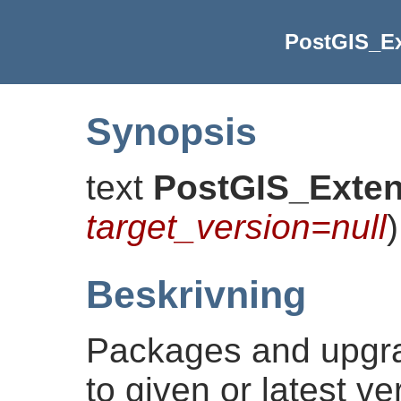
PostGIS_E
Synopsis
text
PostGIS_Exte
target_version=null
)
Beskrivning
Packages and upgr
to given or latest v